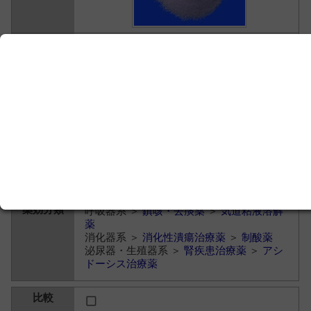
【製】シオエ製薬
【販】日本新薬
0.92円
呼吸器系 ＞
鎮咳・去痰薬
＞
気道粘液溶解
薬
消化器系 ＞
消化性潰瘍治療薬
＞
制酸薬
泌尿器・生殖器系 ＞
腎疾患治療薬
＞
アシ
ドーシス治療薬