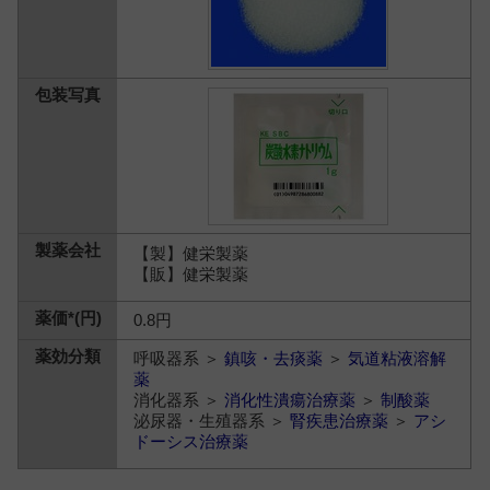
【製】健栄製薬
【販】健栄製薬
0.8円
呼吸器系 ＞
鎮咳・去痰薬
＞
気道粘液溶解
薬
消化器系 ＞
消化性潰瘍治療薬
＞
制酸薬
泌尿器・生殖器系 ＞
腎疾患治療薬
＞
アシ
ドーシス治療薬