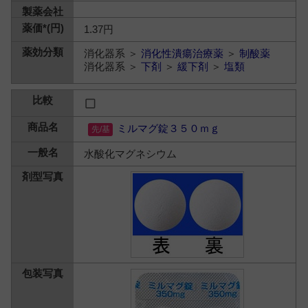
1.37円
消化器系 ＞
消化性潰瘍治療薬
＞
制酸薬
消化器系 ＞
下剤
＞
緩下剤
＞
塩類
ミルマグ錠３５０ｍｇ
水酸化マグネシウム