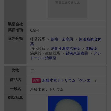
0.8円
呼吸器系 ＞
鎮咳・去痰薬
＞
気道粘液溶解
薬
消化器系 ＞
消化性潰瘍治療薬
＞
制酸薬
泌尿器・生殖器系 ＞
腎疾患治療薬
＞
アシ
ドーシス治療薬
炭酸水素ナトリウム「ケンエー」
炭酸水素ナトリウム