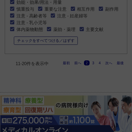
効能・効果/用法・用量
慎重投与
重要な注意
相互作用
副作用
注意 - 高齢者等
注意 - 妊産婦等
注意 - 乳小児等
体内薬物動態
薬効・薬理
主要文献
チェックをすべてつける／はずす
最初
前へ
2
3
4
次へ
最後
11-20件を表示中