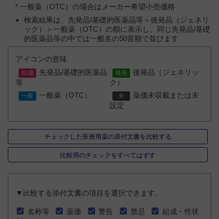
* 一般薬（OTC）の場合はメーカー希望小売価格
検索結果は、先発品/基礎的医薬品等＞後発品（ジェネリ
ック）＞一般薬（OTC）の順に表示し、同じ先発品/基礎
的医薬品等の中では一般名の50音順で並びます
アイコンの意味
先発品/基礎的医薬品
後発品（ジェネリッ
等
ク）
一般薬（OTC）
薬価未収載または未
設定
チェックした医療用薬の添付文書を比較する
比較用のチェックをすべてはずす
▼比較する添付文書の項目を選択できます。
名称等
薬価
警告
禁忌
組成・性状