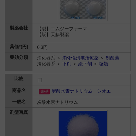
【製】エムジーファーマ
【販】天藤製薬
6.3円
消化器系 ＞
消化性潰瘍治療薬
＞
制酸薬
消化器系 ＞
下剤
＞
緩下剤
＞
塩類
炭酸水素ナトリウム シオエ
炭酸水素ナトリウム