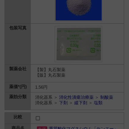
【製】丸石製薬
【販】丸石製薬
1.56円
消化器系 ＞
消化性潰瘍治療薬
＞
制酸薬
消化器系 ＞
下剤
＞
緩下剤
＞
塩類
重質酸化マグネシウム「ケンエー」