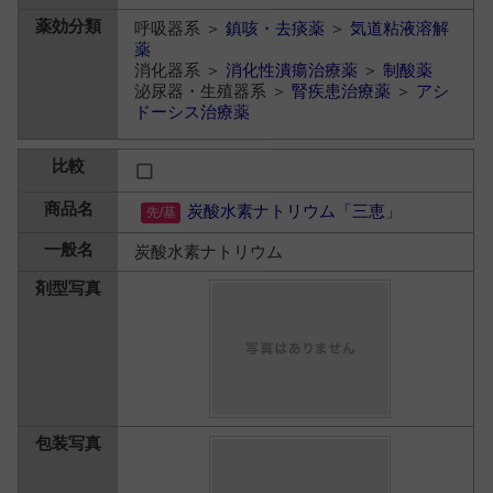
呼吸器系 ＞
鎮咳・去痰薬
＞
気道粘液溶解
薬
消化器系 ＞
消化性潰瘍治療薬
＞
制酸薬
泌尿器・生殖器系 ＞
腎疾患治療薬
＞
アシ
ドーシス治療薬
炭酸水素ナトリウム「三恵」
炭酸水素ナトリウム