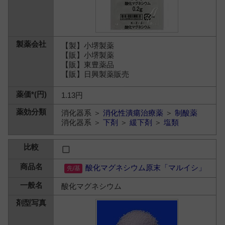
【製】小堺製薬
【販】小堺製薬
【販】東豊薬品
【販】日興製薬販売
1.13円
消化器系 ＞
消化性潰瘍治療薬
＞
制酸薬
消化器系 ＞
下剤
＞
緩下剤
＞
塩類
酸化マグネシウム原末「マルイシ」
酸化マグネシウム