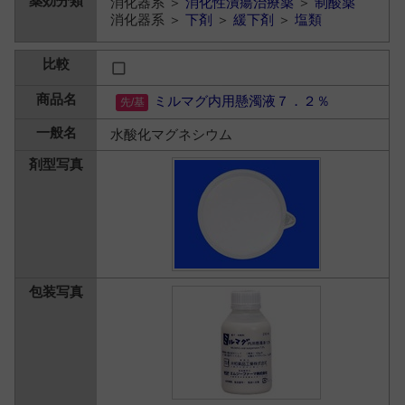
消化器系 ＞
消化性潰瘍治療薬
＞
制酸薬
消化器系 ＞
下剤
＞
緩下剤
＞
塩類
ミルマグ内用懸濁液７．２％
水酸化マグネシウム