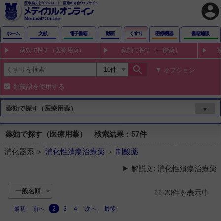
account_circle
ホーム
文献
電子書籍
動画
くすり
医療機器
書籍通販
薬効で探す（医療用薬）
薬効で探す（一般薬）
search
オプション
類義語を使用する
薬効で探す（医療用薬）
▼
薬効で探す（医療用薬） 検索結果：57件
消化器系 ＞
消化性潰瘍治療薬
＞
制酸薬
解説文: 消化性潰瘍治療薬
11-20件を表示中
最初
前へ
2
3
4
次へ
最後