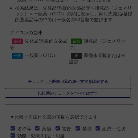
検索結果は、先発品/基礎的医薬品等＞後発品（ジェネリ
ック）＞一般薬（OTC）の順に表示し、同じ先発品/基礎
的医薬品等の中では一般名の50音順で並びます
アイコンの意味
先発品/基礎的医薬品
後発品（ジェネリッ
等
ク）
一般薬（OTC）
薬価未収載または未
設定
チェックした医療用薬の添付文書を比較する
比較用のチェックをすべてはずす
▼比較する添付文書の項目を選択できます。
名称等
薬価
警告
禁忌
組成・性状
効能・効果/用法・用量