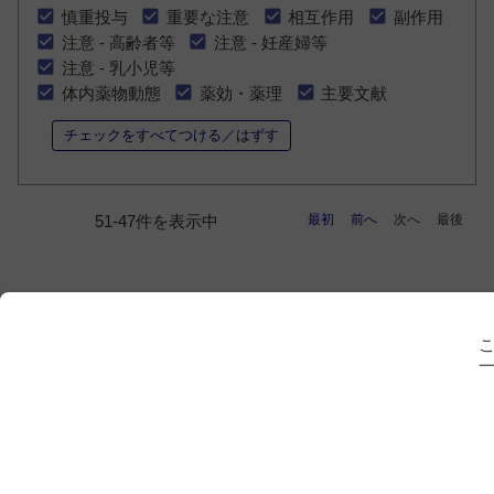
慎重投与
重要な注意
相互作用
副作用
注意 - 高齢者等
注意 - 妊産婦等
注意 - 乳小児等
体内薬物動態
薬効・薬理
主要文献
チェックをすべてつける／はずす
最初
前へ
次へ
最後
51-47件を表示中