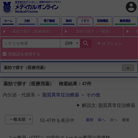
account_circle
ホーム
文献
電子書籍
動画
くすり
医療機器
書籍通販
薬効で探す（医療用薬）
薬効で探す（一般薬）
search
オプション
類義語を使用する
薬効で探す（医療用薬）
▼
薬効で探す（医療用薬） 検索結果：47件
内分泌・代謝系 ＞
脂質異常症治療薬
＞
その他
解説文: 脂質異常症治療薬
最初
前へ
次へ
最後
51-47件を表示中
* 一般薬（OTC）の場合はメーカー希望小売価格