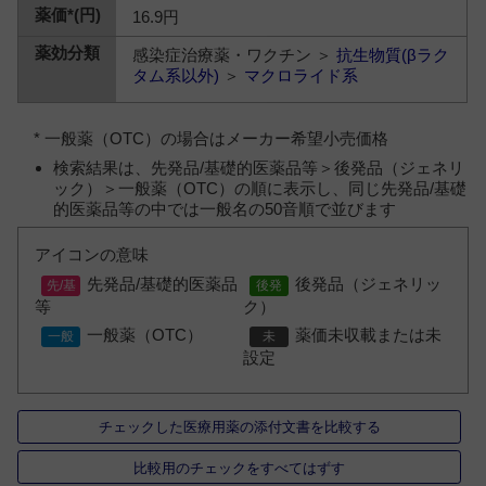
16.9円
感染症治療薬・ワクチン ＞
抗生物質(βラク
タム系以外)
＞
マクロライド系
* 一般薬（OTC）の場合はメーカー希望小売価格
検索結果は、先発品/基礎的医薬品等＞後発品（ジェネリ
ック）＞一般薬（OTC）の順に表示し、同じ先発品/基礎
的医薬品等の中では一般名の50音順で並びます
アイコンの意味
先発品/基礎的医薬品
後発品（ジェネリッ
等
ク）
一般薬（OTC）
薬価未収載または未
設定
チェックした医療用薬の添付文書を比較する
比較用のチェックをすべてはずす