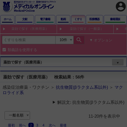
account_circle
ホーム
文献
電子書籍
動画
くすり
医療機器
書籍通販
薬効で探す（医療用薬）
薬効で探す（一般薬）
search
オプション
類義語を使用する
薬効で探す（医療用薬）
▼
薬効で探す（医療用薬） 検索結果：56件
感染症治療薬・ワクチン ＞
抗生物質(βラクタム系以外)
＞
マク
ロライド系
解説文: 抗生物質(βラクタム系以外)
11-20件を表示中
最初
前へ
2
3
4
次へ
最後