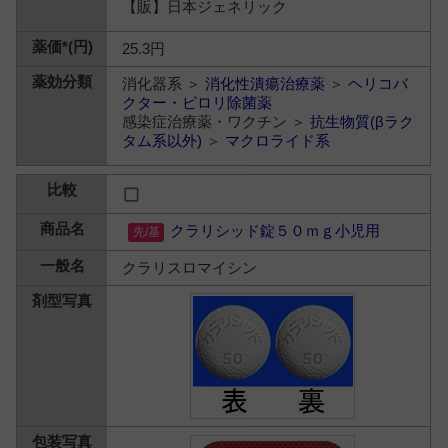
【販】日本ジェネリック
25.3円
消化器系 ＞
消化性潰瘍治療薬
＞
ヘリコバ
クター・ピロリ除菌薬
感染症治療薬・ワクチン ＞
抗生物質(βラク
タム系以外)
＞
マクロライド系
クラリシッド錠５０ｍｇ小児用
クラリスロマイシン