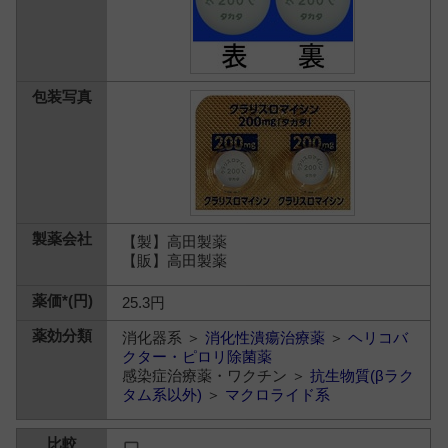
【製】高田製薬
【販】高田製薬
25.3円
消化器系 ＞
消化性潰瘍治療薬
＞
ヘリコバ
クター・ピロリ除菌薬
感染症治療薬・ワクチン ＞
抗生物質(βラク
タム系以外)
＞
マクロライド系