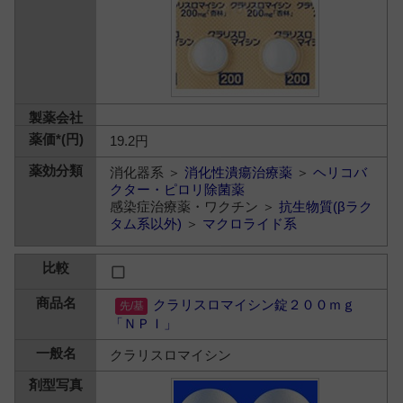
19.2円
消化器系 ＞
消化性潰瘍治療薬
＞
ヘリコバ
クター・ピロリ除菌薬
感染症治療薬・ワクチン ＞
抗生物質(βラク
タム系以外)
＞
マクロライド系
クラリスロマイシン錠２００ｍｇ
「ＮＰＩ」
クラリスロマイシン