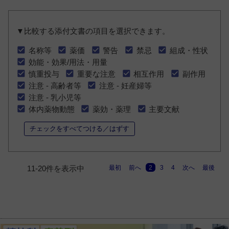
▼比較する添付文書の項目を選択できます。
名称等
薬価
警告
禁忌
組成・性状
効能・効果/用法・用量
慎重投与
重要な注意
相互作用
副作用
注意 - 高齢者等
注意 - 妊産婦等
注意 - 乳小児等
体内薬物動態
薬効・薬理
主要文献
チェックをすべてつける／はずす
最初
前へ
2
3
4
次へ
最後
11-20件を表示中