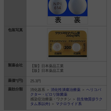
【製】日本薬品工業
【販】日本薬品工業
25.3円
消化器系 ＞
消化性潰瘍治療薬
＞
ヘリコバ
クター・ピロリ除菌薬
感染症治療薬・ワクチン ＞
抗生物質(βラク
タム系以外)
＞
マクロライド系