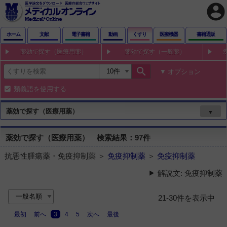
account_circle
ホーム
文献
電子書籍
動画
くすり
医療機器
書籍通販
薬効で探す（医療用薬）
薬効で探す（一般薬）
search
オプション
類義語を使用する
薬効で探す（医療用薬）
▼
薬効で探す（医療用薬） 検索結果：97件
抗悪性腫瘍薬・免疫抑制薬 ＞
免疫抑制薬
＞
免疫抑制薬
解説文: 免疫抑制薬
21-30件を表示中
最初
前へ
3
4
5
次へ
最後