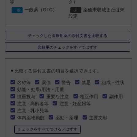
等
ク）
一般薬（OTC）
薬価未収載または未
設定
チェックした医療用薬の添付文書を比較する
比較用のチェックをすべてはずす
▼比較する添付文書の項目を選択できます。
名称等
薬価
警告
禁忌
組成・性状
効能・効果/用法・用量
慎重投与
重要な注意
相互作用
副作用
注意 - 高齢者等
注意 - 妊産婦等
注意 - 乳小児等
体内薬物動態
薬効・薬理
主要文献
チェックをすべてつける／はずす