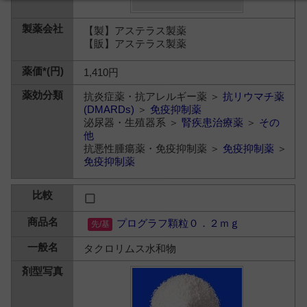
【製】アステラス製薬
【販】アステラス製薬
1,410円
抗炎症薬・抗アレルギー薬 ＞
抗リウマチ薬
(DMARDs)
＞
免疫抑制薬
泌尿器・生殖器系 ＞
腎疾患治療薬
＞
その
他
抗悪性腫瘍薬・免疫抑制薬 ＞
免疫抑制薬
＞
免疫抑制薬
プログラフ顆粒０．２ｍｇ
タクロリムス水和物