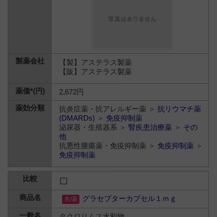
【製】アステラス製薬
【販】アステラス製薬
2,672円
抗炎症薬・抗アレルギー薬 ＞
抗リウマチ薬
(DMARDs)
＞
免疫抑制薬
泌尿器・生殖器系 ＞
腎疾患治療薬
＞
その
他
抗悪性腫瘍薬・免疫抑制薬 ＞
免疫抑制薬
＞
免疫抑制薬
グラセプターカプセル１ｍｇ
タクロリムス水和物