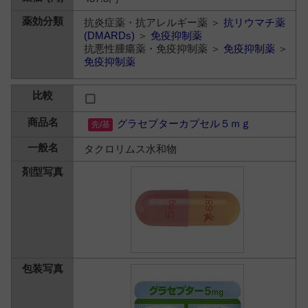
抗炎症薬・抗アレルギー薬 ＞
抗リウマチ薬
(DMARDs)
＞
免疫抑制薬
抗悪性腫瘍薬・免疫抑制薬 ＞
免疫抑制薬
＞
免疫抑制薬
グラセプターカプセル５ｍｇ
タクロリムス水和物