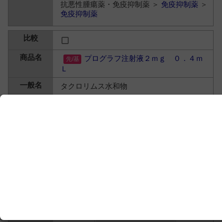
抗悪性腫瘍薬・免疫抑制薬 ＞
免疫抑制薬
＞
免疫抑制薬
プログラフ注射液２ｍｇ ０．４ｍ
Ｌ
タクロリムス水和物