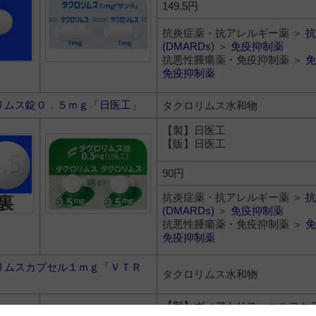
149.5円
抗炎症薬・抗アレルギー薬 ＞
抗
(DMARDs)
＞
免疫抑制薬
抗悪性腫瘍薬・免疫抑制薬 ＞
免
免疫抑制薬
リムス錠０．５ｍｇ「日医工」
タクロリムス水和物
【製】日医工
【販】日医工
90円
抗炎症薬・抗アレルギー薬 ＞
抗
(DMARDs)
＞
免疫抑制薬
抗悪性腫瘍薬・免疫抑制薬 ＞
免
免疫抑制薬
リムスカプセル１ｍｇ「ＶＴＲ
タクロリムス水和物
【製】ヴィアトリス・ヘルスケ