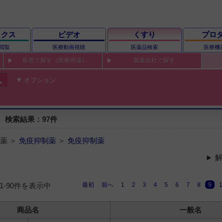
ックス
ビデオ
くすり
プロ
閲覧
医療動画視聴
医薬品検索
医療機
疾患で探す（医療用薬）
製薬会社で探す
ch
オプション
 検索結果：97件
薬 ＞
免疫抑制薬
＞
免疫抑制薬
解
最初
前へ
1
2
3
4
5
6
7
8
9
81-90件を表示中
商品名
一般名