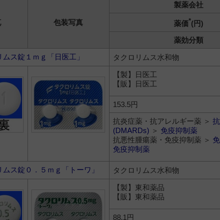
製薬会社
*
真
包装写真
薬価
(円)
薬効分類
リムス錠１ｍｇ「日医工」
タクロリムス水和物
【製】日医工
【販】日医工
153.5円
抗炎症薬・抗アレルギー薬 ＞
抗
(DMARDs)
＞
免疫抑制薬
抗悪性腫瘍薬・免疫抑制薬 ＞
免
免疫抑制薬
リムス錠０．５ｍｇ「トーワ」
タクロリムス水和物
【製】東和薬品
【販】東和薬品
88.1円