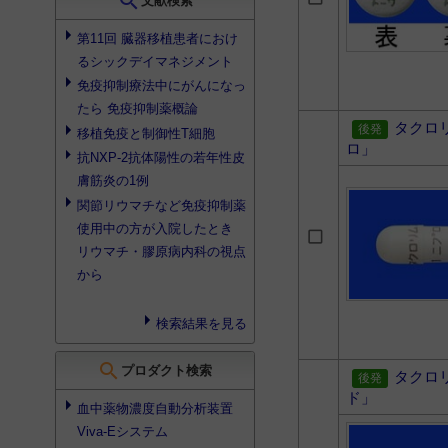
search
文献検索
第11回 臓器移植患者におけ
るシックデイマネジメント
免疫抑制療法中にがんになっ
たら
免疫抑制薬
概論
タクロ
移植免疫と制御性T細胞
ロ」
抗NXP-2抗体陽性の若年性皮
膚筋炎の1例
関節リウマチなど
免疫抑制薬
使用中の方が入院したとき
リウマチ・膠原病内科の視点
から
検索結果を見る
search
プロダクト検索
タクロ
ド」
血中薬物濃度自動分析装置
Viva-Eシステム