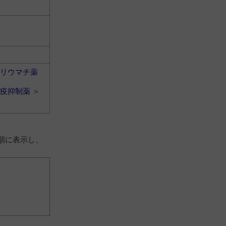
リウマチ薬
疫抑制薬
＞
順に表示し、