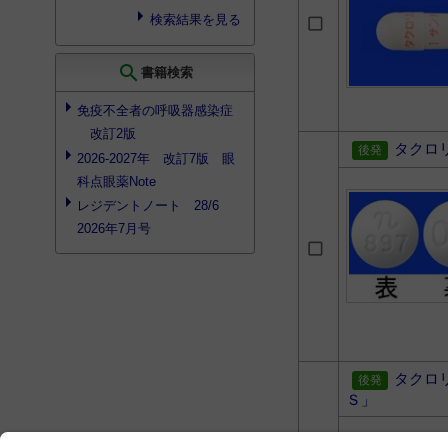
検索結果を見る
search
書籍検索
免疫不全者の呼吸器感染症
改訂2版
タクロ
2026-2027年 改訂7版 眼
科点眼薬Note
レジデントノート 28/6
2026年7月号
タクロ
Ｓ」