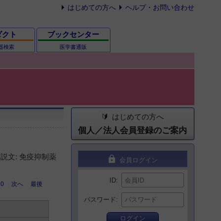
はじめての方へ
ヘルプ・お問い合わせ
ダクト
ブックセンター
器検索
医学書通販
はじめての方へ
個人／法人会員登録のご案内
説文: 免疫抑制薬
lock
会員ログイン
ID
10
次へ
最後
パスワード
ログイン