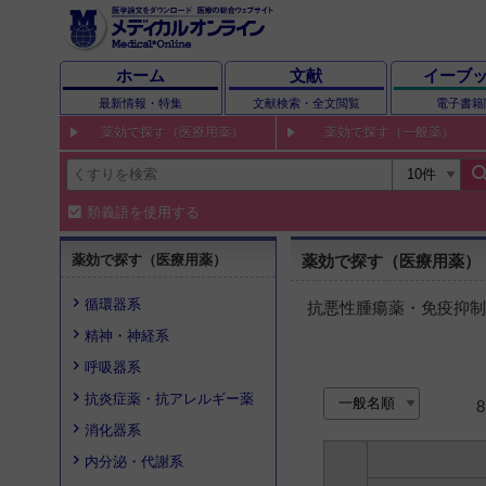
ホーム
文献
イーブ
最新情報・特集
文献検索・全文閲覧
電子書籍
薬効で探す（医療用薬）
薬効で探す（一般薬）
sear
類義語を使用する
薬効で探す（医療用薬）
薬効で探す（医療用薬）
循環器系
抗悪性腫瘍薬・免疫抑制
精神・神経系
呼吸器系
抗炎症薬・抗アレルギー薬
消化器系
内分泌・代謝系