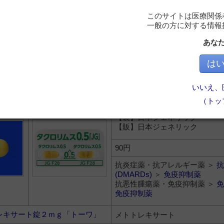
【販】ヴィアトリス製薬
このサイトは医療関係
153.5円
一般の方に対する情報
抗炎症薬・抗アレルギー薬 ＞
抗
あな
(DMARDs)
＞
免疫抑制薬
抗悪性腫瘍薬・免疫抑制薬 ＞
免
は
免疫抑制薬
いいえ、
リムスカプセル０．５ｍｇ「Ｊ
タクロリムス水和物
（トッ
【製】日本ジェネリック
【販】日本ジェネリック
90円
抗炎症薬・抗アレルギー薬 ＞
抗
(DMARDs)
＞
免疫抑制薬
抗悪性腫瘍薬・免疫抑制薬 ＞
免
免疫抑制薬
レキサート錠２ｍｇ「トーワ」
メトトレキサート