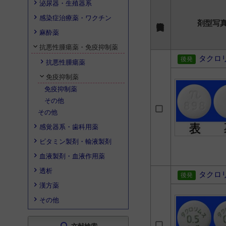
泌尿器・生殖器系
感染症治療薬・ワクチン
剤型写
麻酔薬
抗悪性腫瘍薬・免疫抑制薬
タクロ
抗悪性腫瘍薬
免疫抑制薬
免疫抑制薬
その他
その他
感覚器系・歯科用薬
ビタミン製剤・輸液製剤
血液製剤・血液作用薬
透析
タクロ
漢方薬
その他