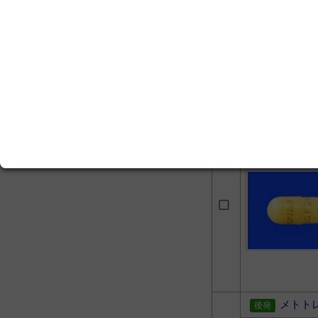
タクロ
Ｇ」
メトト