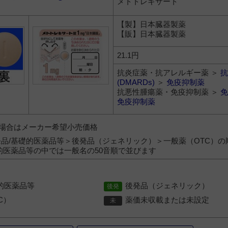
メトトレキサート
【製】日本臓器製薬
【販】日本臓器製薬
21.1円
抗炎症薬・抗アレルギー薬 ＞
抗
(DMARDs)
＞
免疫抑制薬
抗悪性腫瘍薬・免疫抑制薬 ＞
免
免疫抑制薬
）の場合はメーカー希望小売価格
品/基礎的医薬品等＞後発品（ジェネリック）＞一般薬（OTC）の
的医薬品等の中では一般名の50音順で並びます
的医薬品等
後発品（ジェネリック）
C）
薬価未収載または未設定