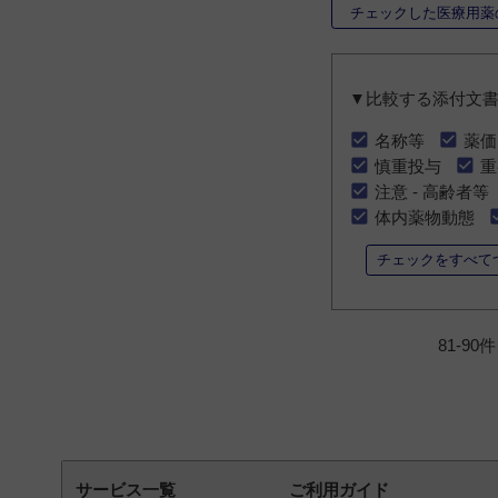
チェックした医療用薬
▼比較する添付文
名称等
薬価
慎重投与
重
注意 - 高齢者等
体内薬物動態
チェックをすべて
81-9
サービス一覧
ご利用ガイド