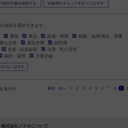
の添付文書を比較する
比較用のチェックをすべてはずす
書の項目を選択できます。
警告
禁忌
組成・性状
効能・効果/用法・用量
要な注意
相互作用
副作用
注意 - 妊産婦等
注意 - 乳小児等
薬効・薬理
主要文献
つける／はずす
最初
前へ
1
2
3
4
5
6
7
8
9
0件を表示中
株式会社メテオについて