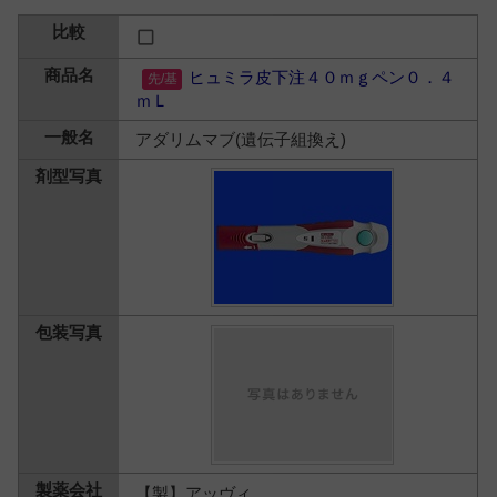
ヒュミラ皮下注４０ｍｇペン０．４
ｍＬ
アダリムマブ(遺伝子組換え)
【製】アッヴィ