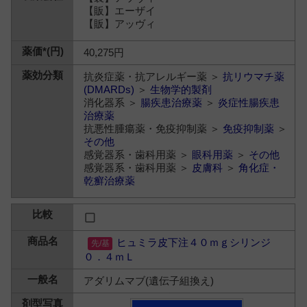
【販】エーザイ
【販】アッヴィ
40,275円
抗炎症薬・抗アレルギー薬 ＞
抗リウマチ薬
(DMARDs)
＞
生物学的製剤
消化器系 ＞
腸疾患治療薬
＞
炎症性腸疾患
治療薬
抗悪性腫瘍薬・免疫抑制薬 ＞
免疫抑制薬
＞
その他
感覚器系・歯科用薬 ＞
眼科用薬
＞
その他
感覚器系・歯科用薬 ＞
皮膚科
＞
角化症・
乾癬治療薬
ヒュミラ皮下注４０ｍｇシリンジ
０．４ｍＬ
アダリムマブ(遺伝子組換え)