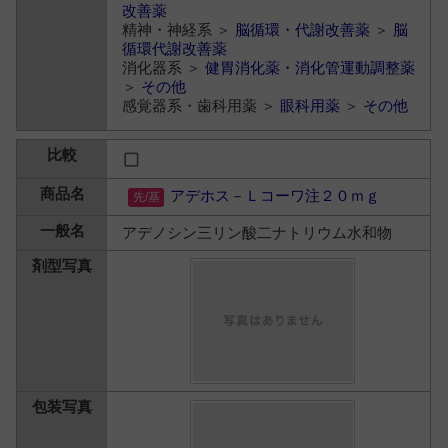
改善薬
精神・神経系 ＞
脳循環・代謝改善薬
＞
脳
循環代謝改善薬
消化器系 ＞
健胃消化薬・消化管運動調整薬
＞
その他
感覚器系・歯科用薬 ＞
眼科用薬
＞
その他
アデホス－Ｌコーワ注２０ｍｇ
アデノシン三リン酸二ナトリウム水和物