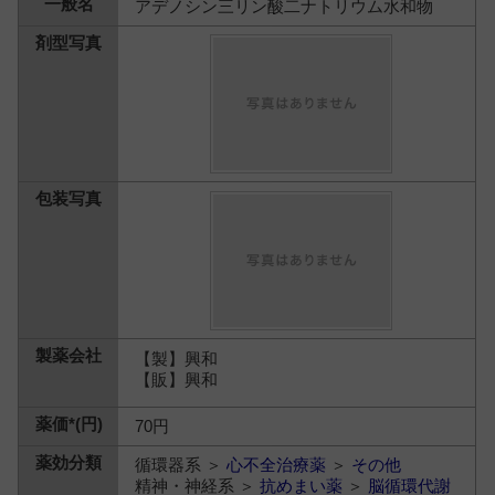
アデノシン三リン酸二ナトリウム水和物
【製】興和
【販】興和
70円
循環器系 ＞
心不全治療薬
＞
その他
精神・神経系 ＞
抗めまい薬
＞
脳循環代謝