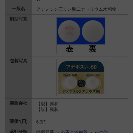
アデノシン三リン酸二ナトリウム水和物
【製】興和
【販】興和
6.3円
循環器系 ＞
心不全治療薬
＞
その他