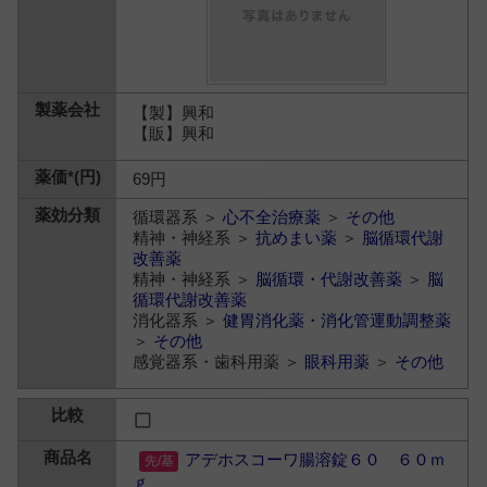
【製】興和
【販】興和
69円
循環器系 ＞
心不全治療薬
＞
その他
精神・神経系 ＞
抗めまい薬
＞
脳循環代謝
改善薬
精神・神経系 ＞
脳循環・代謝改善薬
＞
脳
循環代謝改善薬
消化器系 ＞
健胃消化薬・消化管運動調整薬
＞
その他
感覚器系・歯科用薬 ＞
眼科用薬
＞
その他
アデホスコーワ腸溶錠６０ ６０ｍ
ｇ