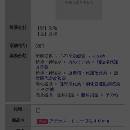
【製】興和
【販】興和
68円
循環器系 ＞
心不全治療薬
＞
その他
精神・神経系 ＞
抗めまい薬
＞
脳循環代謝
改善薬
精神・神経系 ＞
脳循環・代謝改善薬
＞
脳
循環代謝改善薬
消化器系 ＞
健胃消化薬・消化管運動調整薬
＞
その他
感覚器系・歯科用薬 ＞
眼科用薬
＞
その他
アデホス－Ｌコーワ注４０ｍｇ