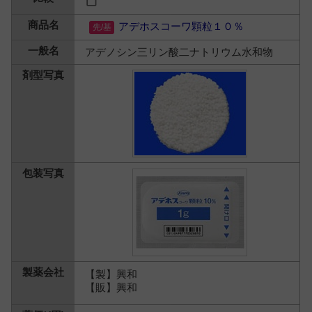
アデホスコーワ顆粒１０％
アデノシン三リン酸二ナトリウム水和物
【製】興和
【販】興和