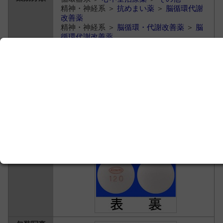
精神・神経系 ＞
抗めまい薬
＞
脳循環代謝
改善薬
精神・神経系 ＞
脳循環・代謝改善薬
＞
脳
循環代謝改善薬
消化器系 ＞
健胃消化薬・消化管運動調整薬
＞
その他
感覚器系・歯科用薬 ＞
眼科用薬
＞
その他
アデホスコーワ腸溶錠２０ ２０ｍ
ｇ
アデノシン三リン酸二ナトリウム水和物