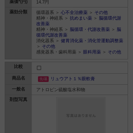
14.7円
循環器系 ＞
心不全治療薬
＞
その他
精神・神経系 ＞
抗めまい薬
＞
脳循環代謝
改善薬
精神・神経系 ＞
脳循環・代謝改善薬
＞
脳
循環代謝改善薬
消化器系 ＞
健胃消化薬・消化管運動調整薬
＞
その他
感覚器系・歯科用薬 ＞
眼科用薬
＞
その他
リュウアト１％眼軟膏
アトロピン硫酸塩水和物