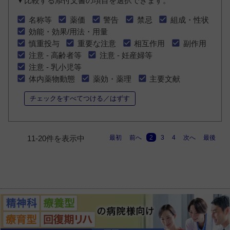
▼比較する添付文書の項目を選択できます。
名称等
薬価
警告
禁忌
組成・性状
効能・効果/用法・用量
慎重投与
重要な注意
相互作用
副作用
注意 - 高齢者等
注意 - 妊産婦等
注意 - 乳小児等
体内薬物動態
薬効・薬理
主要文献
チェックをすべてつける／はずす
最初
前へ
2
3
4
次へ
最後
11-20件を表示中