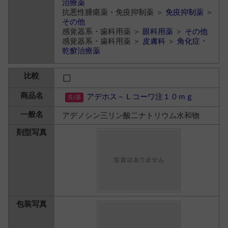
治療薬
抗悪性腫瘍薬・免疫抑制薬 ＞
免疫抑制薬
＞
その他
感覚器系・歯科用薬 ＞
眼科用薬
＞
その他
感覚器系・歯科用薬 ＞
皮膚科
＞
角化症・
乾癬治療薬
アデホス－Ｌコーワ注１０ｍｇ
アデノシン三リン酸二ナトリウム水和物