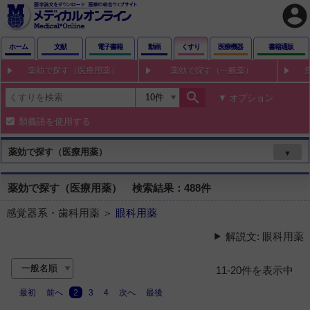
account_circle
ホーム
文献
電子書籍
動画
くすり
医療機器
書籍通販
薬効で探す（医療用薬）
薬効で探す（一般薬）
search
オプション
類義語を使用する
薬効で探す（医療用薬）
▼
薬効で探す（医療用薬） 検索結果：488件
感覚器系・歯科用薬 ＞
眼科用薬
解説文: 眼科用薬
11-20件を表示中
最初
前へ
2
3
4
次へ
最後