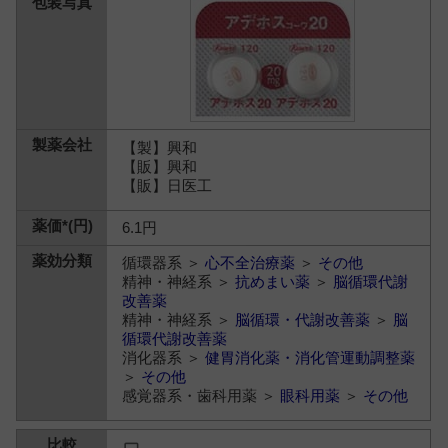
【製】興和
【販】興和
【販】日医工
6.1円
循環器系 ＞
心不全治療薬
＞
その他
精神・神経系 ＞
抗めまい薬
＞
脳循環代謝
改善薬
精神・神経系 ＞
脳循環・代謝改善薬
＞
脳
循環代謝改善薬
消化器系 ＞
健胃消化薬・消化管運動調整薬
＞
その他
感覚器系・歯科用薬 ＞
眼科用薬
＞
その他