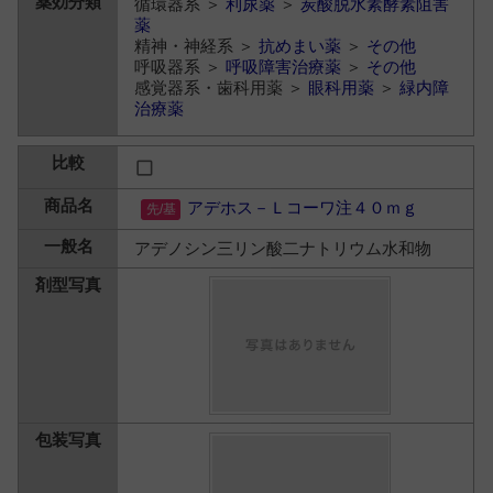
循環器系 ＞
利尿薬
＞
炭酸脱水素酵素阻害
薬
精神・神経系 ＞
抗めまい薬
＞
その他
呼吸器系 ＞
呼吸障害治療薬
＞
その他
感覚器系・歯科用薬 ＞
眼科用薬
＞
緑内障
治療薬
アデホス－Ｌコーワ注４０ｍｇ
アデノシン三リン酸二ナトリウム水和物