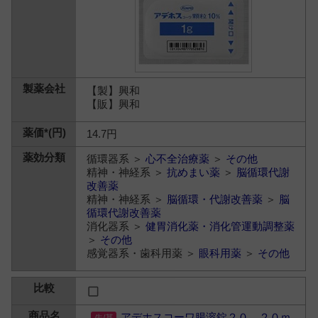
【製】興和
【販】興和
14.7円
循環器系 ＞
心不全治療薬
＞
その他
精神・神経系 ＞
抗めまい薬
＞
脳循環代謝
改善薬
精神・神経系 ＞
脳循環・代謝改善薬
＞
脳
循環代謝改善薬
消化器系 ＞
健胃消化薬・消化管運動調整薬
＞
その他
感覚器系・歯科用薬 ＞
眼科用薬
＞
その他
アデホスコーワ腸溶錠２０ ２０ｍ