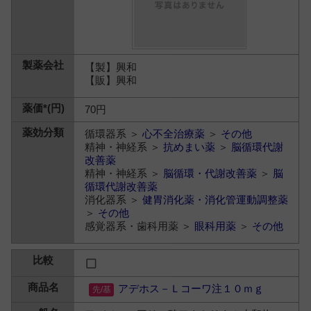
【製】興和
【販】興和
70円
循環器系 ＞
心不全治療薬
＞
その他
精神・神経系 ＞
抗めまい薬
＞
脳循環代謝
改善薬
精神・神経系 ＞
脳循環・代謝改善薬
＞
脳
循環代謝改善薬
消化器系 ＞
健胃消化薬・消化管運動調整薬
＞
その他
感覚器系・歯科用薬 ＞
眼科用薬
＞
その他
アデホス－Ｌコーワ注１０ｍｇ