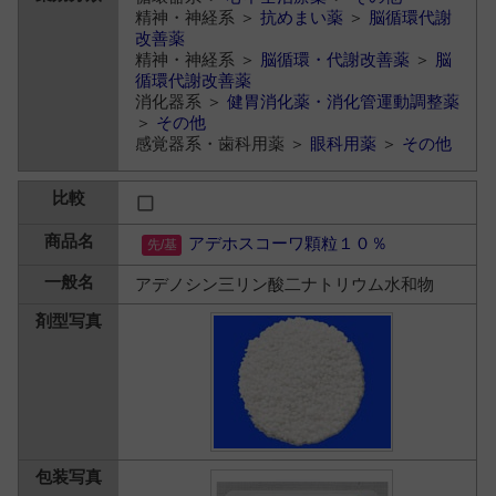
精神・神経系 ＞
抗めまい薬
＞
脳循環代謝
改善薬
精神・神経系 ＞
脳循環・代謝改善薬
＞
脳
循環代謝改善薬
消化器系 ＞
健胃消化薬・消化管運動調整薬
＞
その他
感覚器系・歯科用薬 ＞
眼科用薬
＞
その他
アデホスコーワ顆粒１０％
アデノシン三リン酸二ナトリウム水和物