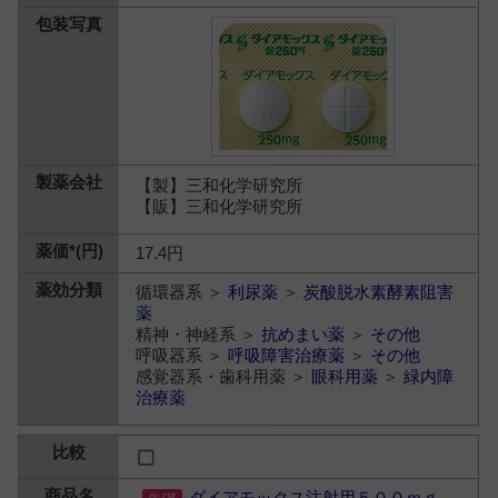
【製】三和化学研究所
【販】三和化学研究所
17.4円
循環器系 ＞
利尿薬
＞
炭酸脱水素酵素阻害
薬
精神・神経系 ＞
抗めまい薬
＞
その他
呼吸器系 ＞
呼吸障害治療薬
＞
その他
感覚器系・歯科用薬 ＞
眼科用薬
＞
緑内障
治療薬
ダイアモックス注射用５００ｍｇ