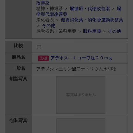
改善薬
精神・神経系 ＞
脳循環・代謝改善薬
＞
脳
循環代謝改善薬
消化器系 ＞
健胃消化薬・消化管運動調整薬
＞
その他
感覚器系・歯科用薬 ＞
眼科用薬
＞
その他
アデホス－Ｌコーワ注２０ｍｇ
アデノシン三リン酸二ナトリウム水和物