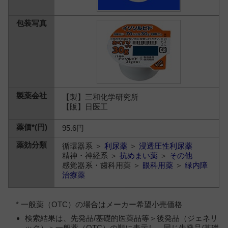
【製】三和化学研究所
【販】日医工
95.6円
循環器系 ＞
利尿薬
＞
浸透圧性利尿薬
精神・神経系 ＞
抗めまい薬
＞
その他
感覚器系・歯科用薬 ＞
眼科用薬
＞
緑内障
治療薬
* 一般薬（OTC）の場合はメーカー希望小売価格
検索結果は、先発品/基礎的医薬品等＞後発品（ジェネリ
ック）＞一般薬（OTC）の順に表示し、同じ先発品/基礎