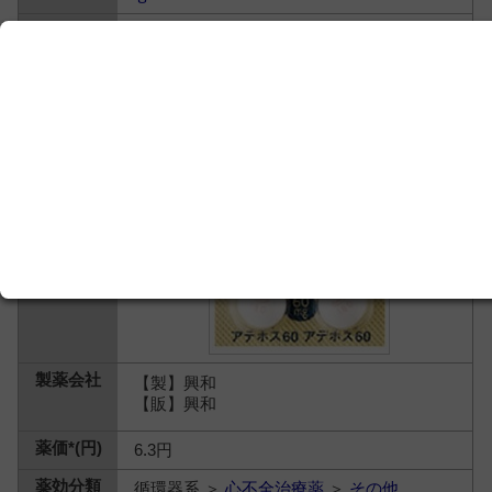
アデノシン三リン酸二ナトリウム水和物
【製】興和
【販】興和
6.3円
循環器系 ＞
心不全治療薬
＞
その他