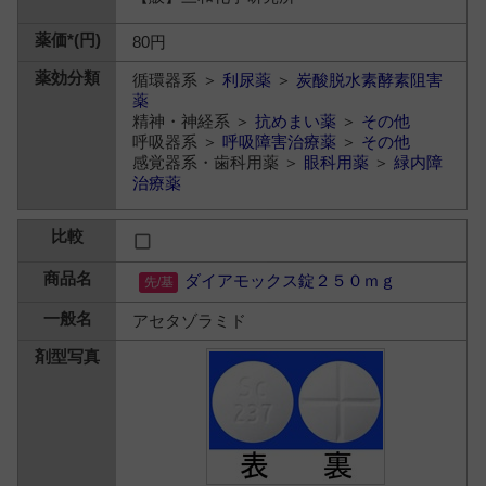
80円
循環器系 ＞
利尿薬
＞
炭酸脱水素酵素阻害
薬
精神・神経系 ＞
抗めまい薬
＞
その他
呼吸器系 ＞
呼吸障害治療薬
＞
その他
感覚器系・歯科用薬 ＞
眼科用薬
＞
緑内障
治療薬
ダイアモックス錠２５０ｍｇ
アセタゾラミド