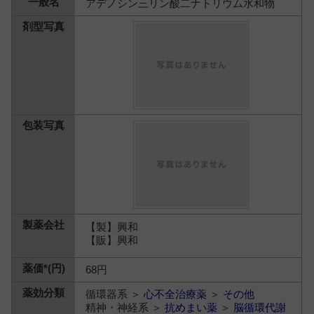
アデノシン三リン酸二ナトリウム水和物
【製】興和
【販】興和
68円
循環器系 ＞
心不全治療薬
＞
その他
精神・神経系 ＞
抗めまい薬
＞
脳循環代謝