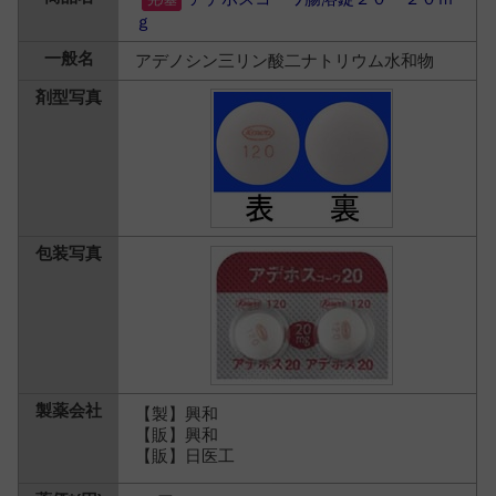
ｇ
アデノシン三リン酸二ナトリウム水和物
【製】興和
【販】興和
【販】日医工