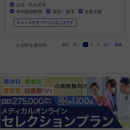
注意 - 乳小児等
体内薬物動態
薬効・薬理
主要文献
チェックをすべてつける／はずす
最初
前へ
1
2
3
次へ
最後
1-10件を表示中