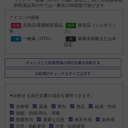
的医薬品等の中では一般名の50音順で並びます
アイコンの意味
先発品/基礎的医薬品
後発品（ジェネリッ
等
ク）
一般薬（OTC）
薬価未収載または未
設定
チェックした医療用薬の添付文書を比較する
比較用のチェックをすべてはずす
▼比較する添付文書の項目を選択できます。
名称等
薬価
警告
禁忌
組成・性状
効能・効果/用法・用量
慎重投与
重要な注意
相互作用
副作用
注意 - 高齢者等
注意 - 妊産婦等