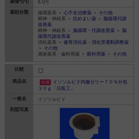
6.1円
循環器系 ＞
心不全治療薬
＞
その他
精神・神経系 ＞
抗めまい薬
＞
脳循環代謝
改善薬
精神・神経系 ＞
脳循環・代謝改善薬
＞
脳
循環代謝改善薬
消化器系 ＞
健胃消化薬・消化管運動調整薬
＞
その他
感覚器系・歯科用薬 ＞
眼科用薬
＞
その他
イソソルビド内服ゼリー７０％分包
３０
ｇ「日医工」
イソソルビド