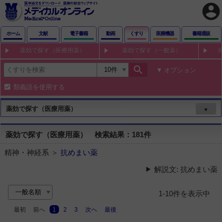
account_circle
ホーム
文献
電子書籍
動画
くすり
医療機器
書籍通販
薬効で探す（医療用薬）
薬効で探す（一般薬）
search
オプション
類義語を使用する
薬効で探す（医療用薬）
▼
薬効で探す（医療用薬） 検索結果：181件
精神・神経系 ＞
抗めまい薬
解説文: 抗めまい薬
1-10件を表示中
最初
前へ
1
2
3
次へ
最後