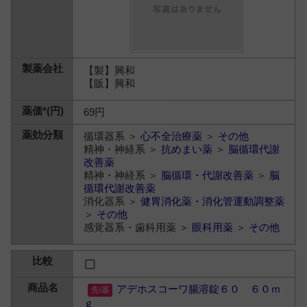
【製】興和
【販】興和
69円
循環器系 ＞
心不全治療薬
＞
その他
精神・神経系 ＞
抗めまい薬
＞
脳循環代謝
改善薬
精神・神経系 ＞
脳循環・代謝改善薬
＞
脳
循環代謝改善薬
消化器系 ＞
健胃消化薬・消化管運動調整薬
＞
その他
感覚器系・歯科用薬 ＞
眼科用薬
＞
その他
アデホスコーワ腸溶錠６０ ６０ｍ
ｇ