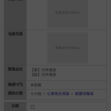
【製】日本液炭
【販】日本液炭
未収載
その他 ＞
公衆衛生用薬
＞
殺菌消毒薬