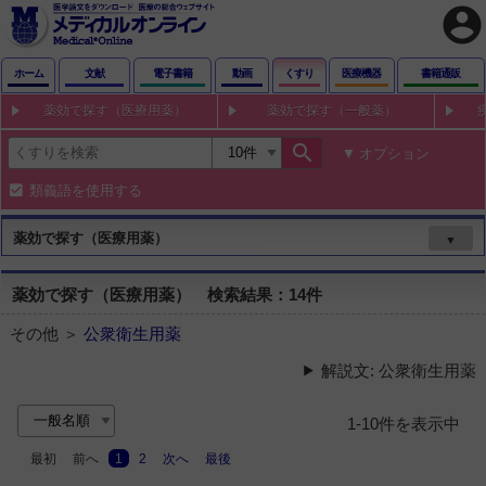
account_circle
ホーム
文献
電子書籍
動画
くすり
医療機器
書籍通販
薬効で探す（医療用薬）
薬効で探す（一般薬）
search
オプション
類義語を使用する
薬効で探す（医療用薬）
▼
薬効で探す（医療用薬） 検索結果：14件
その他 ＞
公衆衛生用薬
解説文: 公衆衛生用薬
1-10件を表示中
最初
前へ
1
2
次へ
最後