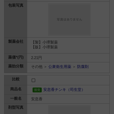
【製】小堺製薬
【販】小堺製薬
2.21円
その他 ＞
公衆衛生用薬
＞
防腐剤
安息香チンキ（司生堂）
安息香