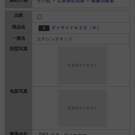
その他 ＞
公衆衛生用薬
＞
殺菌消毒薬
ダイサイドＨ２０（Ｎ）
エチレンオキシド
【製】エア・ウォーター