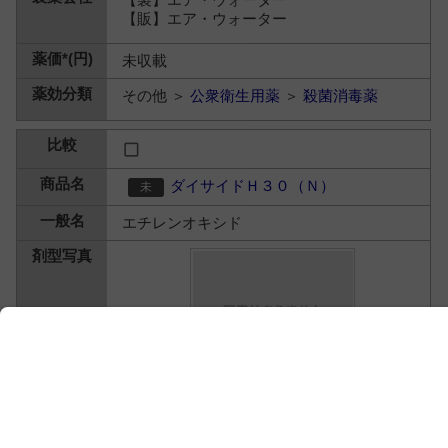
【販】エア・ウォーター
未収載
その他 ＞
公衆衛生用薬
＞
殺菌消毒薬
ダイサイドＨ３０（Ｎ）
エチレンオキシド