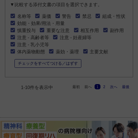
▼比較する添付文書の項目を選択できます。
名称等
薬価
警告
禁忌
組成・性状
効能・効果/用法・用量
慎重投与
重要な注意
相互作用
副作用
注意 - 高齢者等
注意 - 妊産婦等
注意 - 乳小児等
体内薬物動態
薬効・薬理
主要文献
チェックをすべてつける／はずす
最初
前へ
1
2
次へ
最後
1-10件を表示中