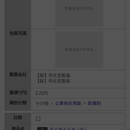
【製】司生堂製薬
【販】司生堂製薬
2.21円
その他 ＞
公衆衛生用薬
＞
防腐剤
ダイサイドＨ（Ｎ）