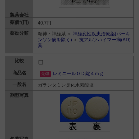
40.7円
精神・神経系 ＞
神経変性疾患治療薬(パーキ
ンソン病を除く)
＞
抗アルツハイマー病(AD)
薬
レミニールＯＤ錠４ｍｇ
ガランタミン臭化水素酸塩