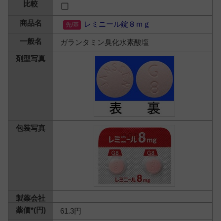
レミニール錠８ｍｇ
ガランタミン臭化水素酸塩
61.3円