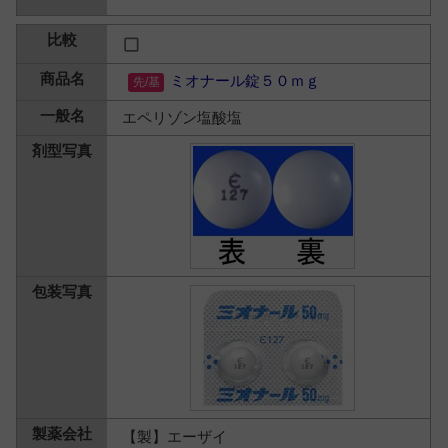
ミオナール錠５０ｍｇ
エペリゾン塩酸塩
【製】エーザイ