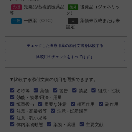
先発品/基礎的医薬品
後発品（ジェネリッ
等
ク）
一般薬（OTC）
薬価未収載または未
設定
チェックした医療用薬の添付文書を比較する
比較用のチェックをすべてはずす
▼比較する添付文書の項目を選択できます。
名称等
薬価
警告
禁忌
組成・性状
効能・効果/用法・用量
慎重投与
重要な注意
相互作用
副作用
注意 - 高齢者等
注意 - 妊産婦等
注意 - 乳小児等
体内薬物動態
薬効・薬理
主要文献