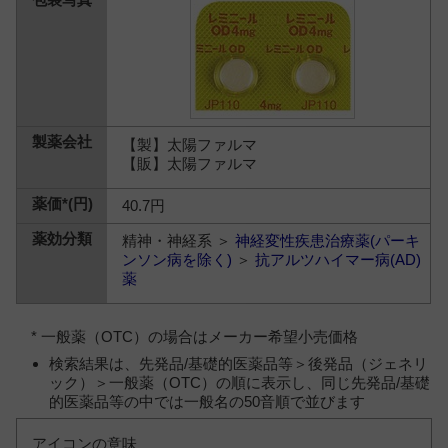
【製】太陽ファルマ
【販】太陽ファルマ
40.7円
精神・神経系 ＞
神経変性疾患治療薬(パーキ
ンソン病を除く)
＞
抗アルツハイマー病(AD)
薬
* 一般薬（OTC）の場合はメーカー希望小売価格
検索結果は、先発品/基礎的医薬品等＞後発品（ジェネリ
ック）＞一般薬（OTC）の順に表示し、同じ先発品/基礎
的医薬品等の中では一般名の50音順で並びます
アイコンの意味