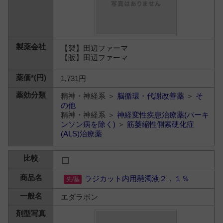
【製】田辺ファーマ
【販】田辺ファーマ
1,731円
精神・神経系 ＞
脳循環・代謝改善薬
＞
そ
の他
精神・神経系 ＞
神経変性疾患治療薬(パーキ
ンソン病を除く)
＞
筋萎縮性側索硬化症
(ALS)治療薬
ラジカット内用懸濁液２．１％
エダラボン