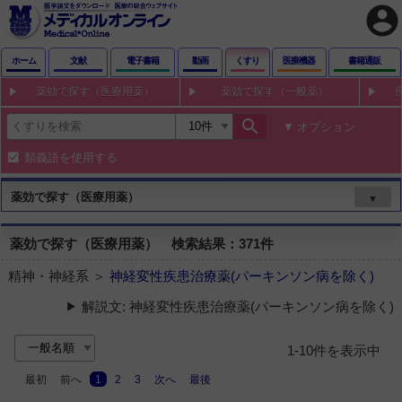
account_circle
ホーム
文献
電子書籍
動画
くすり
医療機器
書籍通販
薬効で探す（医療用薬）
薬効で探す（一般薬）
search
オプション
類義語を使用する
薬効で探す（医療用薬）
▼
薬効で探す（医療用薬） 検索結果：371件
精神・神経系 ＞
神経変性疾患治療薬(パーキンソン病を除く)
解説文: 神経変性疾患治療薬(パーキンソン病を除く)
1-10件を表示中
最初
前へ
1
2
3
次へ
最後