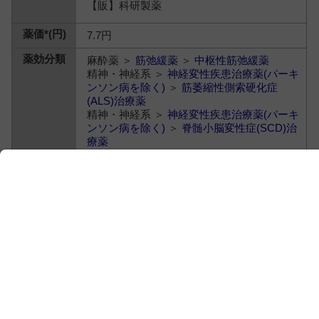
【販】科研製薬
7.7円
麻酔薬 ＞
筋弛緩薬
＞
中枢性筋弛緩薬
精神・神経系 ＞
神経変性疾患治療薬(パーキ
ンソン病を除く)
＞
筋萎縮性側索硬化症
(ALS)治療薬
精神・神経系 ＞
神経変性疾患治療薬(パーキ
ンソン病を除く)
＞
脊髄小脳変性症(SCD)治
療薬
ミオナール顆粒１０％
エペリゾン塩酸塩