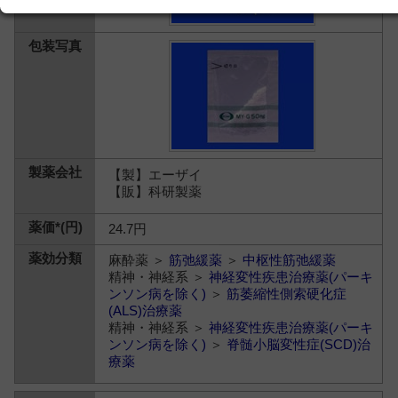
【製】エーザイ
【販】科研製薬
24.7円
麻酔薬 ＞
筋弛緩薬
＞
中枢性筋弛緩薬
精神・神経系 ＞
神経変性疾患治療薬(パーキ
ンソン病を除く)
＞
筋萎縮性側索硬化症
(ALS)治療薬
精神・神経系 ＞
神経変性疾患治療薬(パーキ
ンソン病を除く)
＞
脊髄小脳変性症(SCD)治
療薬