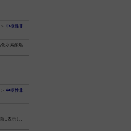
＞
中枢性非
臭化水素酸塩
＞
中枢性非
順に表示し、