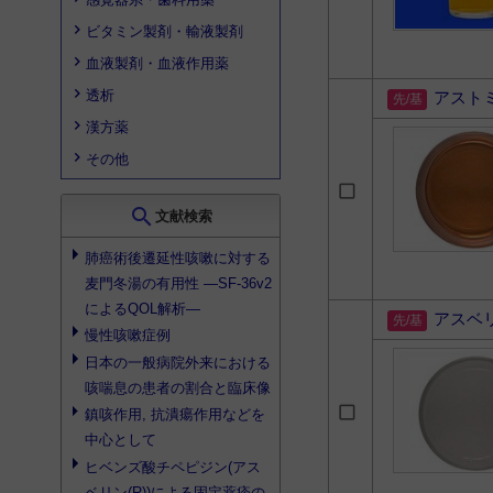
ビタミン製剤・輸液製剤
血液製剤・血液作用薬
透析
アスト
漢方薬
その他
search
文献検索
肺癌術後遷延性咳嗽に対する
麦門冬湯の有用性 ―SF-36v2
によるQOL解析―
アスベ
慢性咳嗽症例
日本の一般病院外来における
咳喘息の患者の割合と臨床像
鎮咳作用, 抗潰瘍作用などを
中心として
ヒベンズ酸チペピジン(アス
ベリン(R))による固定薬疹の