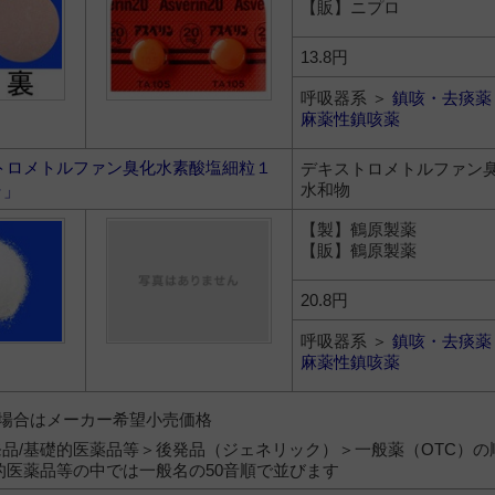
【販】ニプロ
13.8円
呼吸器系 ＞
鎮咳・去痰薬
麻薬性鎮咳薬
トロメトルファン臭化水素酸塩細粒１
デキストロメトルファン
水和物
ラ」
【製】鶴原製薬
【販】鶴原製薬
20.8円
呼吸器系 ＞
鎮咳・去痰薬
麻薬性鎮咳薬
）の場合はメーカー希望小売価格
品/基礎的医薬品等＞後発品（ジェネリック）＞一般薬（OTC）の
的医薬品等の中では一般名の50音順で並びます