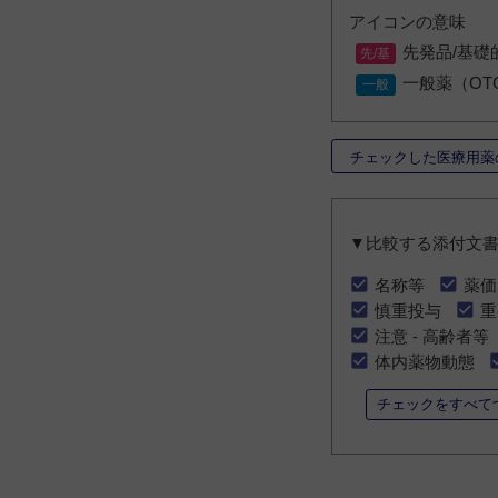
アイコンの意味
先発品/基礎
一般薬（OT
チェックした医療用薬
▼比較する添付文
名称等
薬価
慎重投与
重
注意 - 高齢者等
体内薬物動態
チェックをすべて