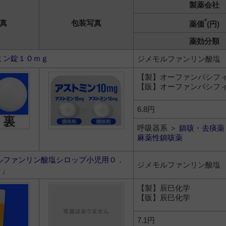
製薬会社
*
真
包装写真
薬価
(円)
薬効分類
ミン錠１０ｍｇ
ジメモルファンリン酸塩
【製】オーファンパシフ
【販】オーファンパシフ
6.8円
呼吸器系 ＞
鎮咳・去痰薬
麻薬性鎮咳薬
ルファンリン酸塩シロップ小児用０．
ジメモルファンリン酸塩
Ｋ」
【製】辰巳化学
【販】辰巳化学
7.1円