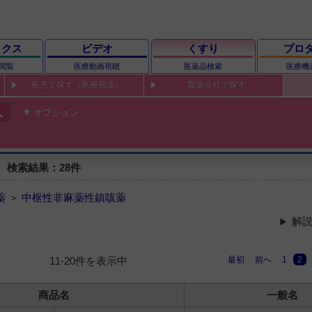
ックス
ビデオ
くすり
プロ
閲覧
医療動画視聴
医薬品検索
医療機
疾患で探す（医療用薬）
製薬会社で探す
ch
オプション
 検索結果：28件
薬
＞
中枢性非麻薬性鎮咳薬
解説
最初
前へ
1
2
11-20件を表示中
商品名
一般名