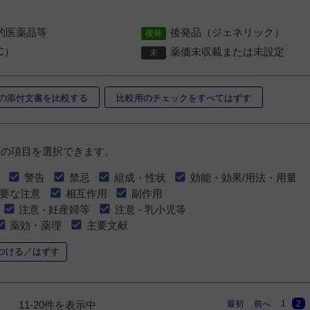
的医薬品等
後発品（ジェネリック）
C）
薬価未収載または未設定
の添付文書を比較する
比較用のチェックをすべてはずす
書の項目を選択できます。
警告
禁忌
組成・性状
効能・効果/用法・用量
要な注意
相互作用
副作用
注意 - 妊産婦等
注意 - 乳小児等
薬効・薬理
主要文献
つける／はずす
最初
前へ
1
2
11-20件を表示中