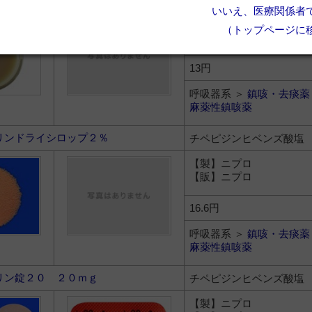
いいえ、医療関係者
【製】ニプロ
（トップページに
【販】ニプロ
13円
呼吸器系 ＞
鎮咳・去痰薬
麻薬性鎮咳薬
リンドライシロップ２％
チペピジンヒベンズ酸塩
【製】ニプロ
【販】ニプロ
16.6円
呼吸器系 ＞
鎮咳・去痰薬
麻薬性鎮咳薬
リン錠２０ ２０ｍｇ
チペピジンヒベンズ酸塩
【製】ニプロ