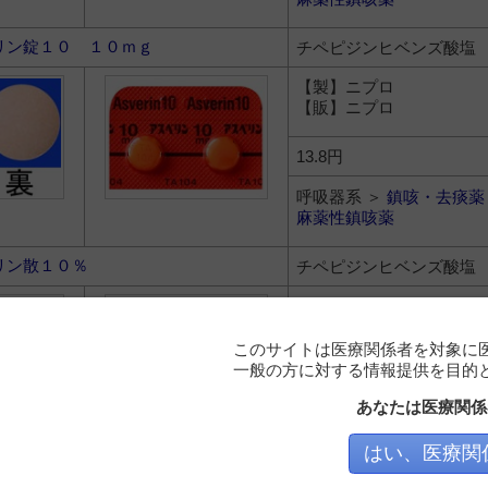
リン錠１０ １０ｍｇ
チペピジンヒベンズ酸塩
【製】ニプロ
【販】ニプロ
13.8円
呼吸器系 ＞
鎮咳・去痰薬
麻薬性鎮咳薬
リン散１０％
チペピジンヒベンズ酸塩
【製】ニプロ
【販】ニプロ
このサイトは医療関係者を対象に
一般の方に対する情報提供を目的
22.6円
あなたは医療関係
呼吸器系 ＞
鎮咳・去痰薬
麻薬性鎮咳薬
はい、医療関
リンシロップ「調剤用」２％
チペピジンヒベンズ酸塩