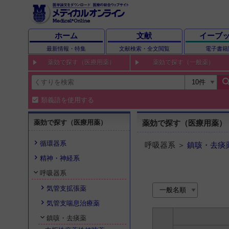
ホーム
文献
イーブ
最新情報・特集
文献検索・全文閲覧
電子書籍
薬効で探す（医療用薬）
薬効で探す（一般薬）
sear
類義語を使用する
薬効で探す（医療用薬）
薬効で探す（医療用薬）
循環器系
呼吸器系 ＞
鎮咳・去痰
精神・神経系
呼吸器系
気管支拡張薬
気管支喘息治療薬
鎮咳・去痰薬