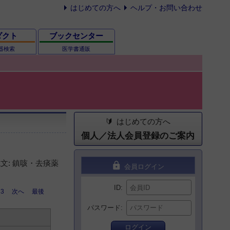
はじめての方へ
ヘルプ・お問い合わせ
ダクト
ブックセンター
器検索
医学書通販
はじめての方へ
個人／法人会員登録のご案内
文: 鎮咳・去痰薬
lock
会員ログイン
ID
3
次へ
最後
パスワード
ログイン