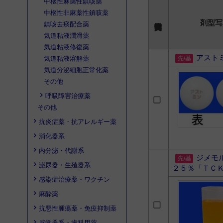
中枢性麻薬性鎮咳薬
中枢性非麻薬性鎮咳薬
剤型写
鎮咳去痰配合薬
気道粘液潤滑薬
気道粘液修復薬
アスト
気道粘液溶解薬
気道分泌細胞正常化薬
その他
呼吸障害治療薬
その他
抗炎症薬・抗アレルギー薬
消化器系
内分泌・代謝系
ジメモ
泌尿器・生殖器系
２５％「ＴＣ
感染症治療薬・ワクチン
麻酔薬
抗悪性腫瘍薬・免疫抑制薬
感覚器系・歯科用薬