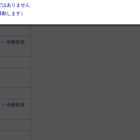
ではありません
移動します）
＞
中枢性非
＞
中枢性非