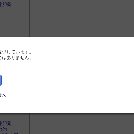
排胆薬
提供しています。
ではありません。
その他
排胆薬
せん
）
排胆薬
の他