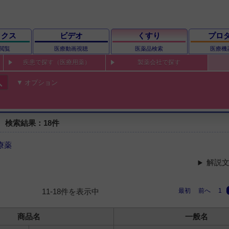
ックス
ビデオ
くすり
プロ
閲覧
医療動画視聴
医薬品検索
医療機
疾患で探す（医療用薬）
製薬会社で探す
ch
オプション
 検索結果：18件
療薬
解説文
最初
前へ
1
11-18件を表示中
商品名
一般名