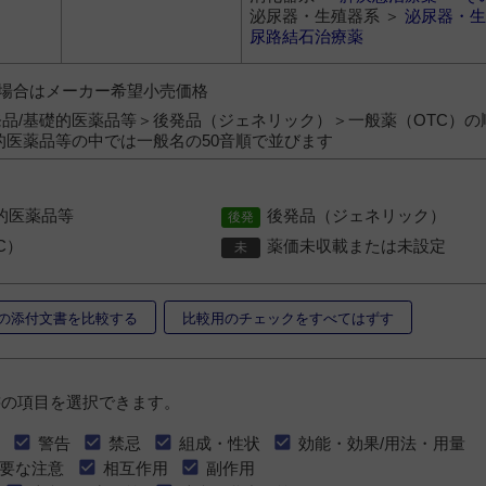
泌尿器・生殖器系 ＞
泌尿器・生
尿路結石治療薬
）の場合はメーカー希望小売価格
品/基礎的医薬品等＞後発品（ジェネリック）＞一般薬（OTC）の
的医薬品等の中では一般名の50音順で並びます
的医薬品等
後発品（ジェネリック）
C）
薬価未収載または未設定
の添付文書を比較する
比較用のチェックをすべてはずす
書の項目を選択できます。
警告
禁忌
組成・性状
効能・効果/用法・用量
要な注意
相互作用
副作用