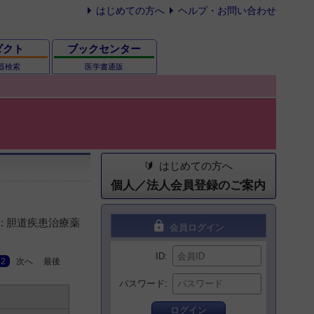
はじめての方へ
ヘルプ・お問い合わせ
ダクト
ブックセンター
器検索
医学書通販
はじめての方へ
個人／法人会員登録のご案内
: 胆道疾患治療薬
lock
会員ログイン
ID
2
次へ
最後
パスワード
ログイン