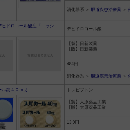
消化器系 ＞
胆道疾患治療薬
＞
デヒドロコール酸注「ニッシ
デヒドロコール酸
Ｌ
【製】日新製薬
【販】日新製薬
484円
消化器系 ＞
胆道疾患治療薬
＞
ール錠４０ｍｇ
トレピブトン
【製】大原薬品工業
【販】大原薬品工業
13.9円