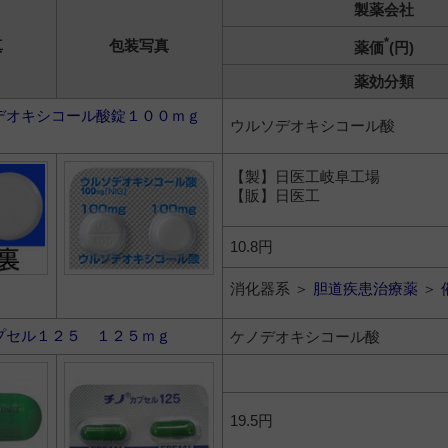
製薬会社
*
真
包装写真
薬価
(円)
薬効分類
デオキシコール酸錠１００ｍｇ
ウルソデオキシコール酸
【製】日医工岐阜工場
【販】日医工
10.8円
消化器系 ＞
胆道疾患治療薬
＞
プセル１２５ １２５ｍｇ
ケノデオキシコール酸
19.5円