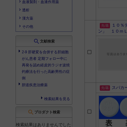
血液製剤・血液作用薬
透析
漢方薬
１０％
その他
ン」 １０ｍ
search
文献検索
2-9 肝硬変を合併する肝細胞
がん患者 定期フォロー中に
再発を認め経皮的ラジオ波焼
灼療法を行った高齢男性の症
例
胆道疾患治療薬
スパカ
検索結果を見る
search
プロダクト検索
検索結果はありませんでした