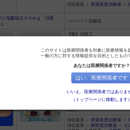
消化器系 ＞
胆道疾患治療薬
＞
リン塩酸塩注４０ｍｇ「日医
パパベリン塩酸塩
ｍＬ
【製】日医工
【販】日医工
このサイトは医療関係者を対象に医療情報を
104円
一般の方に対する情報提供を目的としたもの
循環器系 ＞
末梢血管拡張薬
＞
あなたは医療関係者ですか？
消化器系 ＞
胆道疾患治療薬
＞
はい、医療関係者です
ノンカプセル４０ｍｇ
フロプロピオン
いいえ、医療関係者ではありま
【製】エーザイ
【販】エーザイ
（トップページに移動します
9.8円
消化器系 ＞
胆道疾患治療薬
＞
消化器系 ＞
膵疾患治療薬
＞
そ