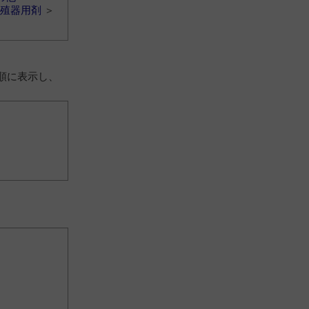
殖器用剤
＞
順に表示し、