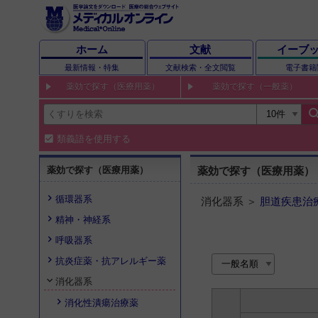
ホーム
文献
イーブ
最新情報・特集
文献検索・全文閲覧
電子書籍
薬効で探す（医療用薬）
薬効で探す（一般薬）
sear
類義語を使用する
薬効で探す（医療用薬）
薬効で探す（医療用薬）
循環器系
消化器系 ＞
胆道疾患治
精神・神経系
呼吸器系
抗炎症薬・抗アレルギー薬
消化器系
消化性潰瘍治療薬