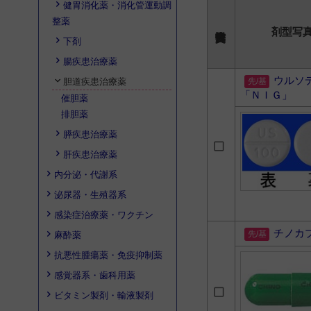
健胃消化薬・消化管運動調
整薬
剤型写
下剤
腸疾患治療薬
ウルソ
胆道疾患治療薬
「ＮＩＧ」
催胆薬
排胆薬
膵疾患治療薬
肝疾患治療薬
内分泌・代謝系
泌尿器・生殖器系
感染症治療薬・ワクチン
チノカ
麻酔薬
抗悪性腫瘍薬・免疫抑制薬
感覚器系・歯科用薬
ビタミン製剤・輸液製剤