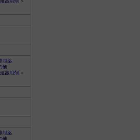
殖器用剤
＞
排胆薬
の他
殖器用剤
＞
排胆薬
の他