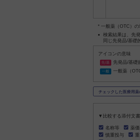
* 一般薬（OTC
検索結果は、先発
同じ先発品/基礎
アイコンの意味
先発品/基礎
一般薬（OT
チェックした医療用薬
▼比較する添付文
名称等
薬価
慎重投与
重