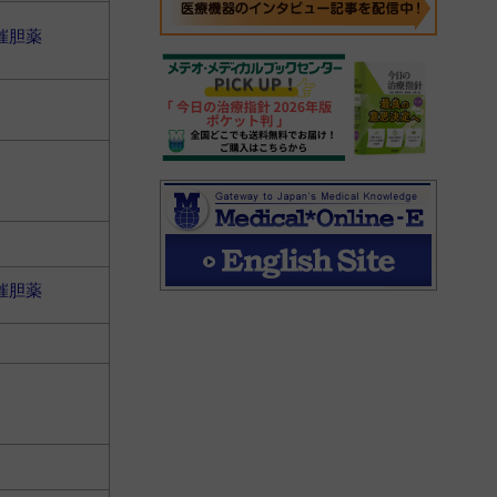
催胆薬
催胆薬