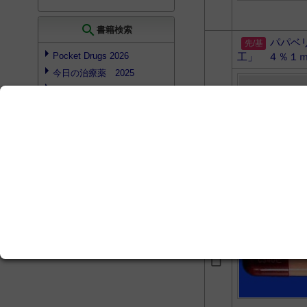
search
書籍検索
パパベ
Pocket Drugs 2026
工」 ４％１
今日の治療薬 2025
Pocket Drugs 2025
コスパ