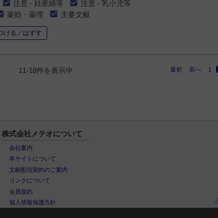
注意 - 妊産婦等
注意 - 乳小児等
薬効・薬理
主要文献
つける／はずす
最初
前へ
1
11-18件を表示中
株式会社メテオについて
会社案内
本サイトについて
文献配信契約のご案内
リンクについて
会員規約
個人情報保護方針