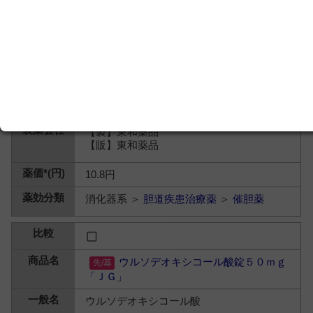
【製】東和薬品
【販】東和薬品
10.8円
消化器系 ＞
胆道疾患治療薬
＞
催胆薬
ウルソデオキシコール酸錠５０ｍｇ
「ＪＧ」
ウルソデオキシコール酸