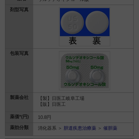
【製】日医工岐阜工場
【販】日医工
10.8円
消化器系 ＞
胆道疾患治療薬
＞
催胆薬