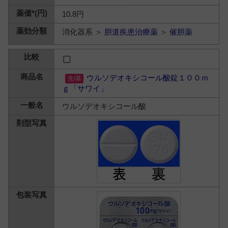
10.8円
消化器系 ＞
胆道疾患治療薬
＞
催胆薬
ウルソデオキシコール酸錠１００ｍ
ｇ「サワイ」
ウルソデオキシコール酸