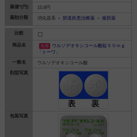
10.8円
消化器系 ＞
胆道疾患治療薬
＞
催胆薬
ウルソデオキシコール酸錠５０ｍｇ
「トーワ」
ウルソデオキシコール酸