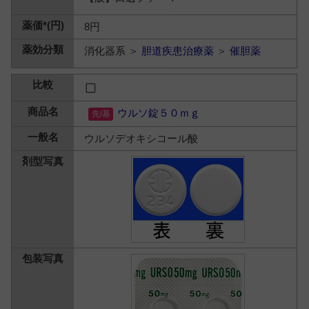
8円
消化器系 ＞
胆道疾患治療薬
＞
催胆薬
ウルソ錠５０ｍｇ
ウルソデオキシコール酸