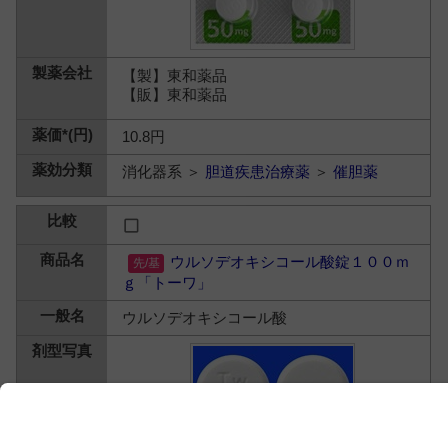
【製】東和薬品
【販】東和薬品
10.8円
消化器系 ＞
胆道疾患治療薬
＞
催胆薬
ウルソデオキシコール酸錠１００ｍ
ｇ「トーワ」
ウルソデオキシコール酸