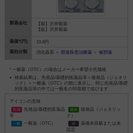
【製】沢井製薬
【販】沢井製薬
10.8円
消化器系 ＞
胆道疾患治療薬
＞
催胆薬
* 一般薬（OTC）の場合はメーカー希望小売価格
検索結果は、先発品/基礎的医薬品等＞後発品（ジェネリ
ック）＞一般薬（OTC）の順に表示し、同じ先発品/基礎
的医薬品等の中では一般名の50音順で並びます
アイコンの意味
先発品/基礎的医薬品
後発品（ジェネリッ
等
ク）
一般薬（OTC）
薬価未収載または未
設定