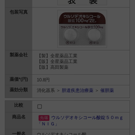
【製】全星薬品工業
【販】全星薬品工業
【販】高田製薬
10.8円
消化器系 ＞
胆道疾患治療薬
＞
催胆薬
ウルソデオキシコール酸錠５０ｍｇ
「ＮＩＧ」
ウルソデオキシコール酸