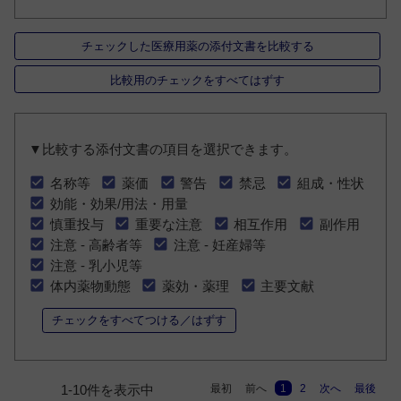
チェックした医療用薬の添付文書を比較する
比較用のチェックをすべてはずす
▼比較する添付文書の項目を選択できます。
名称等
薬価
警告
禁忌
組成・性状
効能・効果/用法・用量
慎重投与
重要な注意
相互作用
副作用
注意 - 高齢者等
注意 - 妊産婦等
注意 - 乳小児等
体内薬物動態
薬効・薬理
主要文献
チェックをすべてつける／はずす
最初
前へ
1
2
次へ
最後
1-10件を表示中