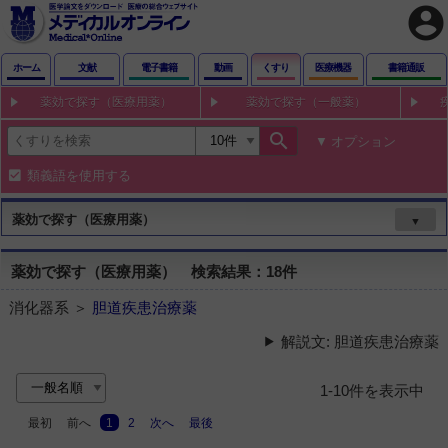
account_circle
ホーム
文献
電子書籍
動画
くすり
医療機器
書籍通販
薬効で探す（医療用薬）
薬効で探す（一般薬）
search
オプション
類義語を使用する
薬効で探す（医療用薬）
▼
薬効で探す（医療用薬） 検索結果：18件
消化器系 ＞
胆道疾患治療薬
解説文: 胆道疾患治療薬
1-10件を表示中
最初
前へ
1
2
次へ
最後