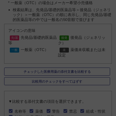
* 一般薬（OTC）の場合はメーカー希望小売価格
検索結果は、先発品/基礎的医薬品等＞後発品（ジェネリ
ック）＞一般薬（OTC）の順に表示し、同じ先発品/基礎
的医薬品等の中では一般名の50音順で並びます
アイコンの意味
先発品/基礎的医薬品
後発品（ジェネリッ
等
ク）
一般薬（OTC）
薬価未収載または未
設定
チェックした医療用薬の添付文書を比較する
比較用のチェックをすべてはずす
▼比較する添付文書の項目を選択できます。
名称等
薬価
警告
禁忌
組成・性状