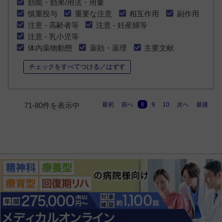
効能・効果/用法・用量
慎重投与
重要な注意
相互作用
副作用
注意 - 高齢者等
注意 - 妊産婦等
注意 - 乳小児等
体内薬物動態
薬効・薬理
主要文献
チェックをすべてつける／はずす
最初
前へ
8
9
10
次へ
最後
71-80件を表示中