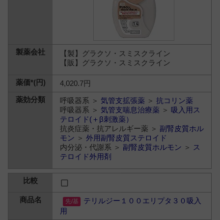
【製】グラクソ・スミスクライン
【販】グラクソ・スミスクライン
4,020.7円
呼吸器系 ＞
気管支拡張薬
＞
抗コリン薬
呼吸器系 ＞
気管支喘息治療薬
＞
吸入用ス
テロイド(＋β刺激薬）
抗炎症薬・抗アレルギー薬 ＞
副腎皮質ホル
モン
＞
外用副腎皮質ステロイド
内分泌・代謝系 ＞
副腎皮質ホルモン
＞
ス
テロイド外用剤
テリルジー１００エリプタ３０吸入
用