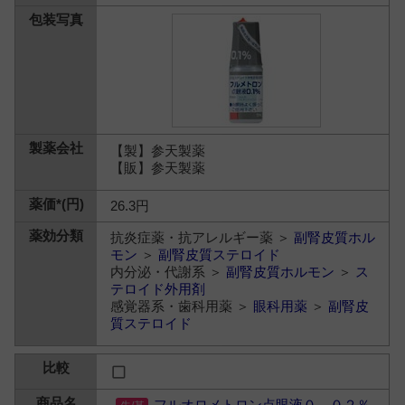
【製】参天製薬
【販】参天製薬
26.3円
抗炎症薬・抗アレルギー薬 ＞
副腎皮質ホル
モン
＞
副腎皮質ステロイド
内分泌・代謝系 ＞
副腎皮質ホルモン
＞
ス
テロイド外用剤
感覚器系・歯科用薬 ＞
眼科用薬
＞
副腎皮
質ステロイド
フルオロメトロン点眼液０．０２％