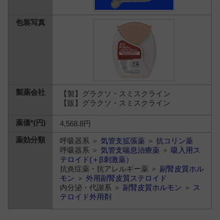
【製】グラクソ・スミスクライン
【販】グラクソ・スミスクライン
4,568.8円
呼吸器系 ＞
気管支拡張薬
＞
抗コリン薬
呼吸器系 ＞
気管支喘息治療薬
＞
吸入用ス
テロイド(＋β刺激薬）
抗炎症薬・抗アレルギー薬 ＞
副腎皮質ホル
モン
＞
外用副腎皮質ステロイド
内分泌・代謝系 ＞
副腎皮質ホルモン
＞
ス
テロイド外用剤