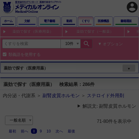
account_circle
ホーム
文献
電子書籍
動画
くすり
医療機器
書籍通販
薬効で探す（医療用薬）
薬効で探す（一般薬）
search
オプション
類義語を使用する
薬効で探す（医療用薬）
▼
薬効で探す（医療用薬） 検索結果：286件
内分泌・代謝系 ＞
副腎皮質ホルモン
＞
ステロイド外用剤
解説文: 副腎皮質ホルモン
71-80件を表示中
最初
前へ
8
9
10
次へ
最後