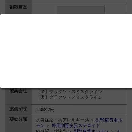
【製】グラクソ・スミスクライン
【販】グラクソ・スミスクライン
1,358.2円
抗炎症薬・抗アレルギー薬 ＞
副腎皮質ホル
モン
＞
外用副腎皮質ステロイド
内分泌・代謝系 ＞
副腎皮質ホルモン
＞
ス