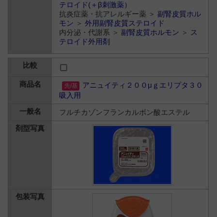
テロイド(＋β刺激薬）
抗炎症薬・抗アレルギー薬 ＞
副腎皮質ホル
モン
＞
外用副腎皮質ステロイド
内分泌・代謝系 ＞
副腎皮質ホルモン
＞
ス
テロイド外用剤
アニュイティ２００μｇエリプタ３０
吸入用
フルチカゾンフランカルボン酸エステル