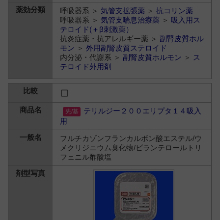
呼吸器系 ＞
気管支拡張薬
＞
抗コリン薬
呼吸器系 ＞
気管支喘息治療薬
＞
吸入用ス
テロイド(＋β刺激薬）
抗炎症薬・抗アレルギー薬 ＞
副腎皮質ホル
モン
＞
外用副腎皮質ステロイド
内分泌・代謝系 ＞
副腎皮質ホルモン
＞
ス
テロイド外用剤
テリルジー２００エリプタ１４吸入
用
フルチカゾンフランカルボン酸エステル/ウ
メクリジニウム臭化物/ビランテロールトリ
フェニル酢酸塩