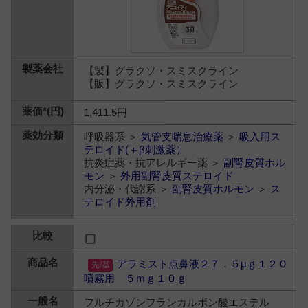
【製】グラクソ・スミスクライン
【販】グラクソ・スミスクライン
1,411.5円
呼吸器系 ＞
気管支喘息治療薬
＞
吸入用ス
テロイド(＋β刺激薬）
抗炎症薬・抗アレルギー薬 ＞
副腎皮質ホル
モン
＞
外用副腎皮質ステロイド
内分泌・代謝系 ＞
副腎皮質ホルモン
＞
ス
テロイド外用剤
アラミスト点鼻液２７．５μｇ１２０
噴霧用 ５ｍｇ１０ｇ
フルチカゾンフランカルボン酸エステル