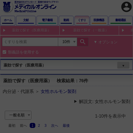
account_circle
ホーム
文献
電子書籍
動画
くすり
医療機器
書籍通販
薬効で探す（医療用薬）
薬効で探す（一般薬）
search
オプション
類義語を使用する
薬効で探す（医療用薬）
▼
薬効で探す（医療用薬） 検索結果：76件
内分泌・代謝系 ＞
女性ホルモン製剤
解説文: 女性ホルモン製剤
1-10件を表示中
最初
前へ
1
2
3
次へ
最後