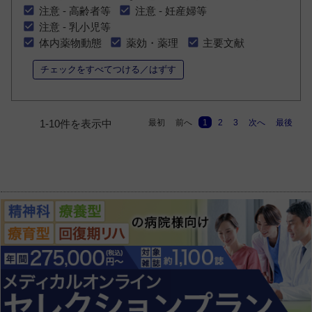
注意 - 高齢者等
注意 - 妊産婦等
注意 - 乳小児等
体内薬物動態
薬効・薬理
主要文献
チェックをすべてつける／はずす
最初
前へ
1
2
3
次へ
最後
1-10件を表示中