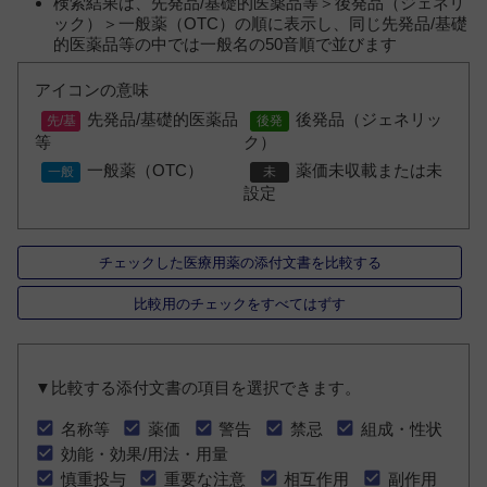
検索結果は、先発品/基礎的医薬品等＞後発品（ジェネリ
ック）＞一般薬（OTC）の順に表示し、同じ先発品/基礎
的医薬品等の中では一般名の50音順で並びます
アイコンの意味
先発品/基礎的医薬品
後発品（ジェネリッ
等
ク）
一般薬（OTC）
薬価未収載または未
設定
チェックした医療用薬の添付文書を比較する
比較用のチェックをすべてはずす
▼比較する添付文書の項目を選択できます。
名称等
薬価
警告
禁忌
組成・性状
効能・効果/用法・用量
慎重投与
重要な注意
相互作用
副作用