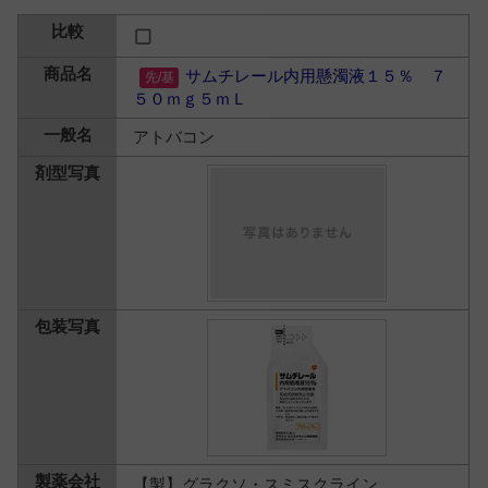
サムチレール内用懸濁液１５％ ７
５０ｍｇ５ｍＬ
アトバコン
【製】グラクソ・スミスクライン