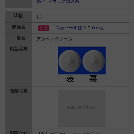
薬
＞
マラリア治療薬
エスカゾール錠２００ｍｇ
アルベンダゾール