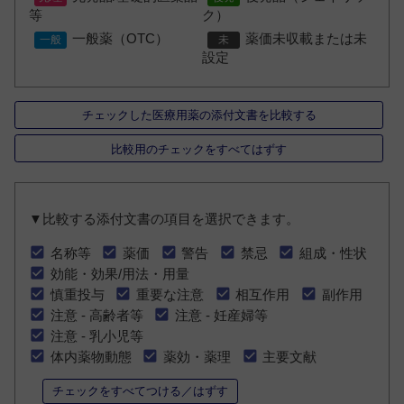
等
ク）
一般薬（OTC）
薬価未収載または未
設定
チェックした医療用薬の添付文書を比較する
比較用のチェックをすべてはずす
▼比較する添付文書の項目を選択できます。
名称等
薬価
警告
禁忌
組成・性状
効能・効果/用法・用量
慎重投与
重要な注意
相互作用
副作用
注意 - 高齢者等
注意 - 妊産婦等
注意 - 乳小児等
体内薬物動態
薬効・薬理
主要文献
チェックをすべてつける／はずす