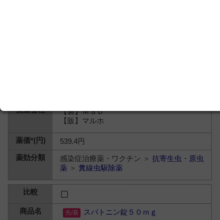
【製】ＭＳＤ
【販】マルホ
539.4円
感染症治療薬・ワクチン ＞
抗寄生虫・原虫
薬
＞
糞線虫駆除薬
スパトニン錠５０ｍｇ