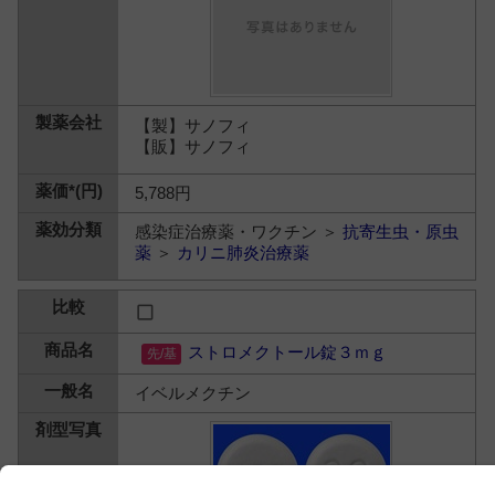
【製】サノフィ
【販】サノフィ
5,788円
感染症治療薬・ワクチン ＞
抗寄生虫・原虫
薬
＞
カリニ肺炎治療薬
ストロメクトール錠３ｍｇ
イベルメクチン