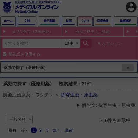
account_circle
ホーム
文献
電子書籍
動画
くすり
医療機器
書籍通販
薬効で探す（医療用薬）
薬効で探す（一般薬）
search
オプション
類義語を使用する
薬効で探す（医療用薬）
▼
薬効で探す（医療用薬） 検索結果：21件
感染症治療薬・ワクチン ＞
抗寄生虫・原虫薬
解説文: 抗寄生虫・原虫薬
1-10件を表示中
最初
前へ
1
2
3
次へ
最後