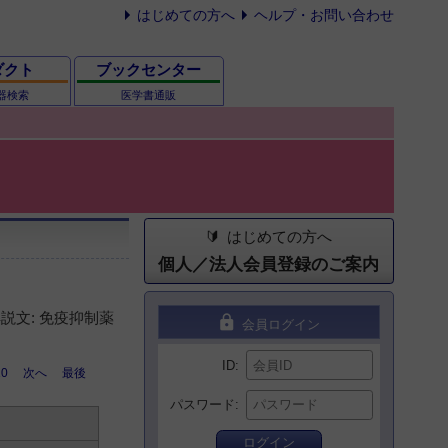
はじめての方へ
ヘルプ・お問い合わせ
ダクト
ブックセンター
器検索
医学書通販
はじめての方へ
個人／法人会員登録のご案内
説文: 免疫抑制薬
lock
会員ログイン
ID
10
次へ
最後
パスワード
ログイン