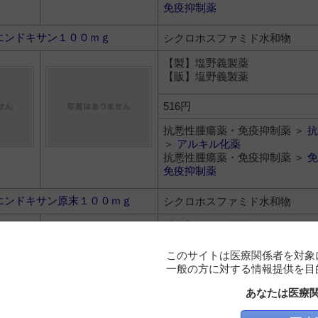
免疫抑制薬
エンドキサン１００ｍｇ
シクロホスファミド水和物
【製】塩野義製薬
【販】塩野義製薬
516円
抗悪性腫瘍薬・免疫抑制薬 ＞
抗
＞
アルキル化薬
抗悪性腫瘍薬・免疫抑制薬 ＞
免
免疫抑制薬
エンドキサン原末１００ｍｇ
シクロホスファミド水和物
【製】塩野義製薬
【販】塩野義製薬
このサイトは医療関係者を対象
一般の方に対する情報提供を目
416.8円
あなたは医療
抗悪性腫瘍薬・免疫抑制薬 ＞
抗
＞
アルキル化薬