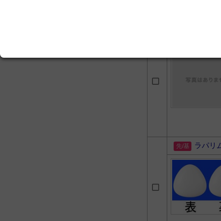
注射用
ラパリ