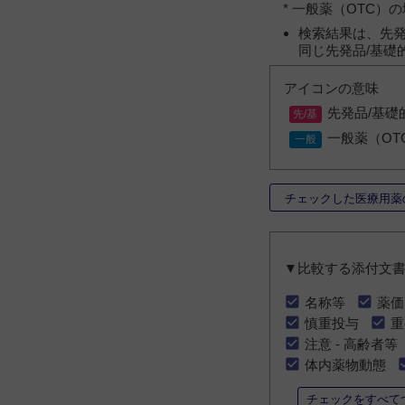
* 一般薬（OTC
検索結果は、先発
同じ先発品/基礎
アイコンの意味
先発品/基礎
一般薬（OT
チェックした医療用薬
▼比較する添付文
名称等
薬価
慎重投与
重
注意 - 高齢者等
体内薬物動態
チェックをすべて