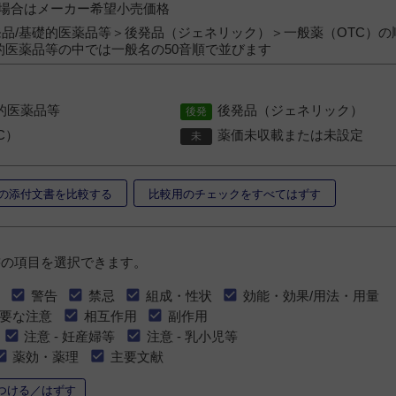
）の場合はメーカー希望小売価格
品/基礎的医薬品等＞後発品（ジェネリック）＞一般薬（OTC）の
的医薬品等の中では一般名の50音順で並びます
的医薬品等
後発品（ジェネリック）
C）
薬価未収載または未設定
の添付文書を比較する
比較用のチェックをすべてはずす
書の項目を選択できます。
警告
禁忌
組成・性状
効能・効果/用法・用量
要な注意
相互作用
副作用
注意 - 妊産婦等
注意 - 乳小児等
薬効・薬理
主要文献
つける／はずす