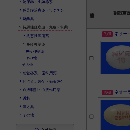
泌尿器・生殖器系
感染症治療薬・ワクチン
剤型写
麻酔薬
抗悪性腫瘍薬・免疫抑制薬
ネオー
抗悪性腫瘍薬
免疫抑制薬
免疫抑制薬
その他
その他
感覚器系・歯科用薬
ビタミン製剤・輸液製剤
血液製剤・血液作用薬
ネオー
透析
漢方薬
その他