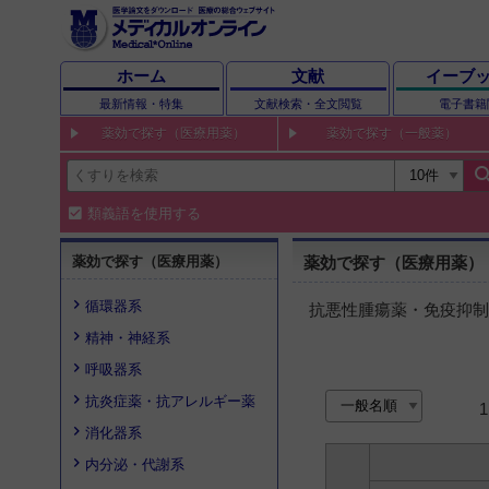
ホーム
文献
イーブ
最新情報・特集
文献検索・全文閲覧
電子書籍
薬効で探す（医療用薬）
薬効で探す（一般薬）
sear
類義語を使用する
薬効で探す（医療用薬）
薬効で探す（医療用薬）
循環器系
抗悪性腫瘍薬・免疫抑制
精神・神経系
呼吸器系
抗炎症薬・抗アレルギー薬
消化器系
内分泌・代謝系