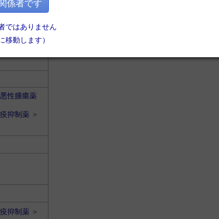
疫抑制薬
＞
関係者です
者ではありません
に移動します）
悪性腫瘍薬
疫抑制薬
＞
疫抑制薬
＞