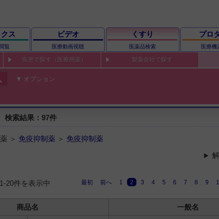
ックス
ビデオ
くすり
プロ
閲覧
医療動画視聴
医薬品検索
医療機
疾患で探す（医療用薬）
製薬会社で探す
ch
オプション
 検索結果：97件
薬 ＞
免疫抑制薬
＞
免疫抑制薬
解
最初
前へ
1
2
3
4
5
6
7
8
9
11-20件を表示中
商品名
一般名