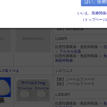
抗悪性腫瘍薬・免疫抑制薬 ＞
免
はい、医療
免疫抑制薬
いいえ、医療関係
エンドキサン５００ｍｇ
シクロホスファミド水和物
（トップページ
【製】塩野義製薬
【販】塩野義製薬
1,500円
抗悪性腫瘍薬・免疫抑制薬 ＞
抗
＞
アルキル化薬
抗悪性腫瘍薬・免疫抑制薬 ＞
免
免疫抑制薬
ムス錠１ｍｇ
シロリムス
【製】ノーベルファーマ
【販】ノーベルファーマ
1,308.8円
抗悪性腫瘍薬・免疫抑制薬 ＞
免