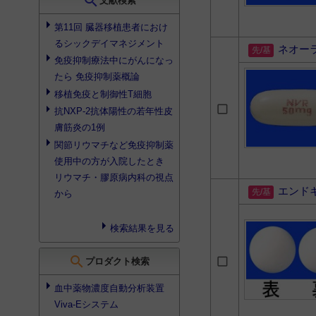
search
文献検索
第11回 臓器移植患者におけ
るシックデイマネジメント
ネオー
免疫抑制療法中にがんになっ
たら
免疫抑制薬
概論
移植免疫と制御性T細胞
抗NXP-2抗体陽性の若年性皮
膚筋炎の1例
関節リウマチなど
免疫抑制薬
使用中の方が入院したとき
リウマチ・膠原病内科の視点
エンド
から
検索結果を見る
search
プロダクト検索
血中薬物濃度自動分析装置
Viva-Eシステム