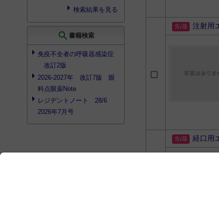
検索結果を見る
注射用
search
書籍検索
免疫不全者の呼吸器感染症
改訂2版
2026-2027年 改訂7版 眼
科点眼薬Note
レジデントノート 28/6
2026年7月号
経口用