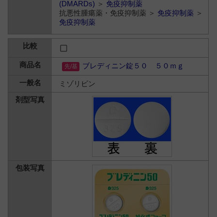
(DMARDs)
＞
免疫抑制薬
抗悪性腫瘍薬・免疫抑制薬 ＞
免疫抑制薬
＞
免疫抑制薬
ブレディニン錠５０ ５０ｍｇ
ミゾリビン