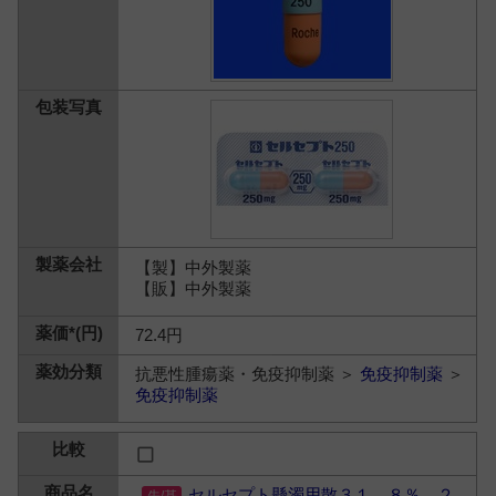
【製】中外製薬
【販】中外製薬
72.4円
抗悪性腫瘍薬・免疫抑制薬 ＞
免疫抑制薬
＞
免疫抑制薬
セルセプト懸濁用散３１．８％ ２