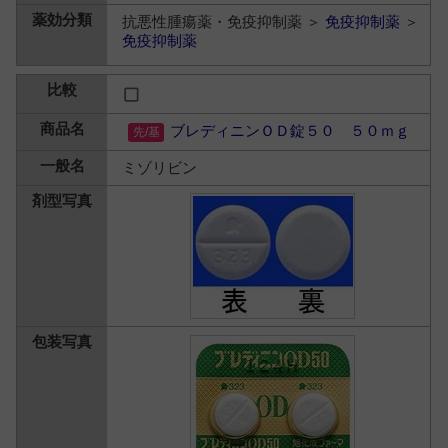
抗悪性腫瘍薬・免疫抑制薬 ＞
免疫抑制薬
＞
免疫抑制薬
ブレディニンＯＤ錠５０ ５０ｍｇ
ミゾリビン