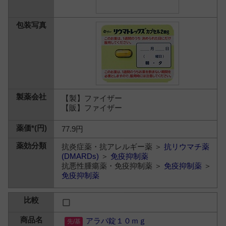
【製】ファイザー
【販】ファイザー
77.9円
抗炎症薬・抗アレルギー薬 ＞
抗リウマチ薬
(DMARDs)
＞
免疫抑制薬
抗悪性腫瘍薬・免疫抑制薬 ＞
免疫抑制薬
＞
免疫抑制薬
アラバ錠１０ｍｇ