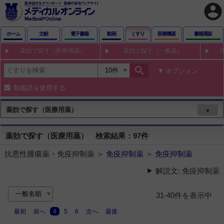
account_circle
ホーム
文献
電子書籍
動画
くすり
医療機器
書籍通販
薬効で探す（医療用薬）
薬効で探す（一般薬）
search
オプション
類義語を使用する
薬効で探す（医療用薬）
▼
薬効で探す（医療用薬） 検索結果：97件
抗悪性腫瘍薬・免疫抑制薬 ＞
免疫抑制薬
＞
免疫抑制薬
解説文: 免疫抑制薬
31-40件を表示中
最初
前へ
4
5
6
次へ
最後