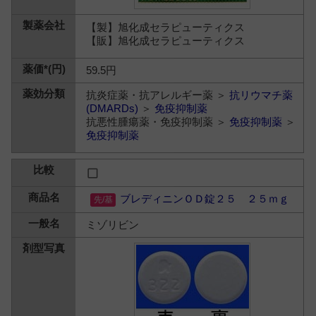
【製】旭化成セラピューティクス
【販】旭化成セラピューティクス
59.5円
抗炎症薬・抗アレルギー薬 ＞
抗リウマチ薬
(DMARDs)
＞
免疫抑制薬
抗悪性腫瘍薬・免疫抑制薬 ＞
免疫抑制薬
＞
免疫抑制薬
ブレディニンＯＤ錠２５ ２５ｍｇ
ミゾリビン