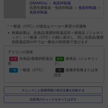
(DMARDs)
＞
免疫抑制薬
抗悪性腫瘍薬・免疫抑制薬 ＞
免疫抑制薬
＞
免疫抑制薬
* 一般薬（OTC）の場合はメーカー希望小売価格
検索結果は、先発品/基礎的医薬品等＞後発品（ジェネリ
ック）＞一般薬（OTC）の順に表示し、同じ先発品/基礎
的医薬品等の中では一般名の50音順で並びます
アイコンの意味
先発品/基礎的医薬品
後発品（ジェネリッ
等
ク）
一般薬（OTC）
薬価未収載または未
設定
チェックした医療用薬の添付文書を比較する
比較用のチェックをすべてはずす