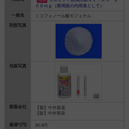
００ｍｇ（懸濁後の内用液として）
ミコフェノール酸モフェチル
【製】中外製薬
【販】中外製薬
90.4円