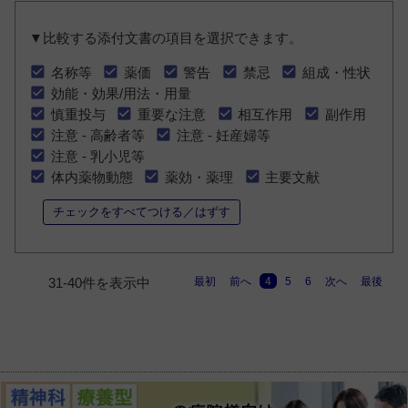
▼比較する添付文書の項目を選択できます。
名称等
薬価
警告
禁忌
組成・性状
効能・効果/用法・用量
慎重投与
重要な注意
相互作用
副作用
注意 - 高齢者等
注意 - 妊産婦等
注意 - 乳小児等
体内薬物動態
薬効・薬理
主要文献
チェックをすべてつける／はずす
最初
前へ
4
5
6
次へ
最後
31-40件を表示中