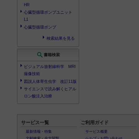
HR
心臓型循環ポンプユニット
L1
心臓型循環ポンプ
検索結果を見る
search
書籍検索
ビジュアル放射線科学 MRI
撮像技術
図説人体寄生虫学 改訂11版
サイエンスで読み解くヒアル
ロン酸注入治療
サービス一覧
ご利用ガイド
最新情報・特集
サービス概要
文献検索・全文閲覧
ヘルプ・お問い合わせ