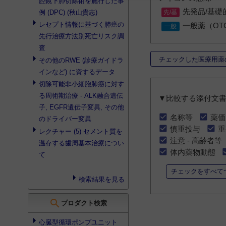
腔鏡下肺切除術を施行した事
先発品/基礎
例 (DPC) (秋山貴志)
レセプト情報に基づく肺癌の
一般薬（OT
先行治療方法別死亡リスク調
査
チェックした医療用薬
その他
のRWE (診療ガイドラ
インなど) に資するデータ
切除可能非小細胞肺癌に対す
る周術期治療 - ALK融合遺伝
▼比較する添付文
子, EGFR遺伝子変異,
その他
名称等
薬価
のドライバー変異
慎重投与
重
レクチャー (5) セメント質を
注意 - 高齢者等
温存する歯周基本治療につい
体内薬物動態
て
チェックをすべて
検索結果を見る
search
プロダクト検索
心臓型循環ポンプユニット