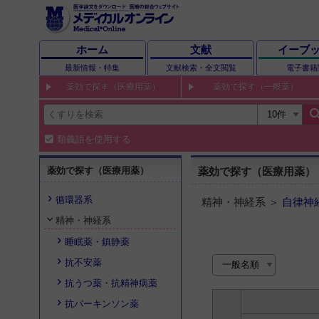
ホーム
文献
イーブ
最新情報・特集
文献検索・全文閲覧
電子書籍
薬効で探す（医療用薬）
薬効で探す（一般薬）
sear
類義語を使用する
薬効で探す（医療用薬）
薬効で探す（医療用薬）
循環器系
精神・神経系 ＞
自律神
精神・神経系
睡眠薬・鎮静薬
抗不安薬
抗うつ薬・抗精神病薬
抗パーキンソン薬