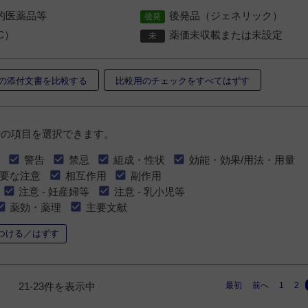
的医薬品等
後発品（ジェネリック）
C）
薬価未収載または未設定
の添付文書を比較する
比較用のチェックをすべてはずす
書の項目を選択できます。
警告
禁忌
組成・性状
効能・効果/用法・用量
要な注意
相互作用
副作用
注意 - 妊産婦等
注意 - 乳小児等
薬効・薬理
主要文献
つける／はずす
最初
前へ
1
2
21-23件を表示中