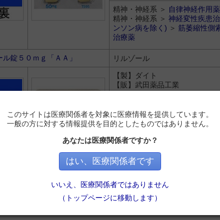
精神・神経系 ＞
自律神経作用薬
精神・神経系 ＞
神経変性疾患治
ンソン病を除く)
＞
筋萎縮性側索
治療薬
ール錠５０ｍｇ「ＡＡ」
リルゾール
【製】ダイト
【販】武田薬品工業
335.5円
このサイトは医療関係者を対象に医療情報を提供しています。
精神・神経系 ＞
自律神経作用薬
一般の方に対する情報提供を目的としたものではありません。
精神・神経系 ＞
神経変性疾患治
あなたは医療関係者ですか？
ンソン病を除く)
＞
筋萎縮性側索
治療薬
はい、医療関係者です
）の場合はメーカー希望小売価格
いいえ、医療関係者ではありません
品/基礎的医薬品等＞後発品（ジェネリック）＞一般薬（OTC）の
的医薬品等の中では一般名の50音順で並びます
（トップページに移動します）