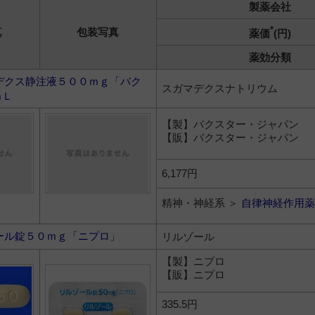
製薬会社
*
真
包装写真
薬価
(円)
薬効分類
デクス静注液５００ｍｇ「バク
スガマデクスナトリウム
ｍＬ
【製】バクスター・ジャパン
【販】バクスター・ジャパン
6,177円
精神・神経系 ＞
自律神経作用薬
ール錠５０ｍｇ「ニプロ」
リルゾール
【製】ニプロ
【販】ニプロ
335.5円