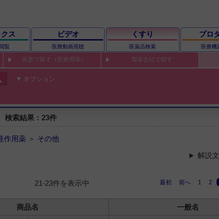
ックス
ビデオ
くすり
プロ
閲覧
医療動画視聴
医薬品検索
医療機
疾患で探す（医療用薬）
製薬会社で探す
ch
オプション
 検索結果：23件
経作用薬
＞
その他
解説文
最初
前へ
1
2
21-23件を表示中
商品名
一般名