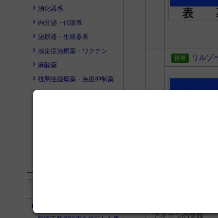
消化器系
内分泌・代謝系
泌尿器・生殖器系
感染症治療薬・ワクチン
リルゾ
麻酔薬
抗悪性腫瘍薬・免疫抑制薬
感覚器系・歯科用薬
ビタミン製剤・輸液製剤
血液製剤・血液作用薬
透析
漢方薬
その他
* 一般薬（OTC
検索結果は、先発
search
文献検索
同じ先発品/基礎
第204回 自然気胸に対して胸
アイコンの意味