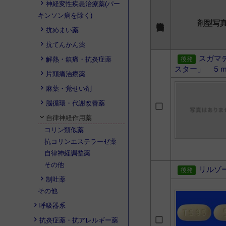
神経変性疾患治療薬(パー
キンソン病を除く)
剤型写
抗めまい薬
抗てんかん薬
スガマ
解熱・鎮痛・抗炎症薬
スター」 ５
片頭痛治療薬
麻薬・覚せい剤
脳循環・代謝改善薬
自律神経作用薬
コリン類似薬
抗コリンエステラーゼ薬
自律神経調整薬
その他
リルゾ
制吐薬
その他
呼吸器系
抗炎症薬・抗アレルギー薬