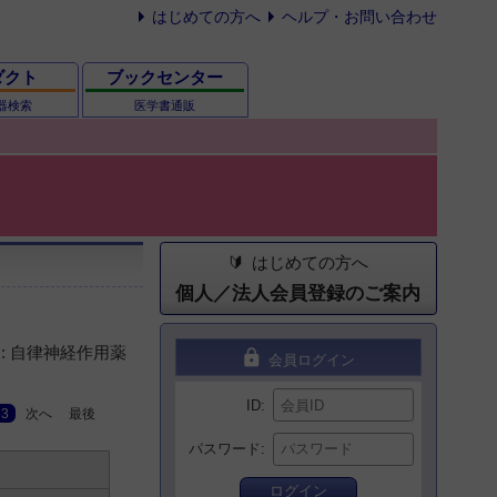
はじめての方へ
ヘルプ・お問い合わせ
ダクト
ブックセンター
器検索
医学書通販
はじめての方へ
個人／法人会員登録のご案内
: 自律神経作用薬
lock
会員ログイン
ID
3
次へ
最後
パスワード
ログイン