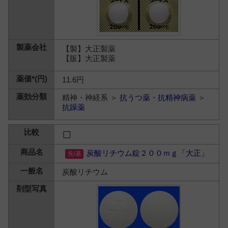
【製】大正製薬
【販】大正製薬
11.6円
精神・神経系 ＞
抗うつ薬・抗精神病薬
＞
抗躁薬
炭酸リチウム錠２００ｍｇ「大正」
炭酸リチウム