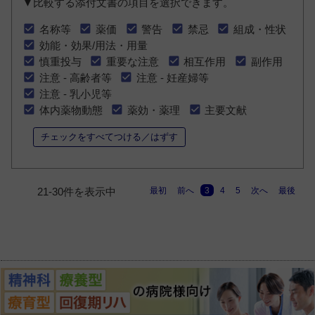
▼比較する添付文書の項目を選択できます。
名称等
薬価
警告
禁忌
組成・性状
効能・効果/用法・用量
慎重投与
重要な注意
相互作用
副作用
注意 - 高齢者等
注意 - 妊産婦等
注意 - 乳小児等
体内薬物動態
薬効・薬理
主要文献
チェックをすべてつける／はずす
最初
前へ
3
4
5
次へ
最後
21-30件を表示中