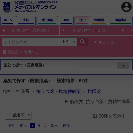
account_circle
ホーム
文献
電子書籍
動画
くすり
医療機器
書籍通販
薬効で探す（医療用薬）
薬効で探す（一般薬）
search
オプション
類義語を使用する
薬効で探す（医療用薬）
▼
薬効で探す（医療用薬） 検索結果：67件
精神・神経系 ＞
抗うつ薬・抗精神病薬
＞
抗躁薬
解説文: 抗うつ薬・抗精神病薬
21-30件を表示中
最初
前へ
3
4
5
次へ
最後