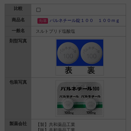
バルネチール錠１００ １００ｍｇ
スルトプリド塩酸塩
【製】共和薬品工業
【販】共和薬品工業