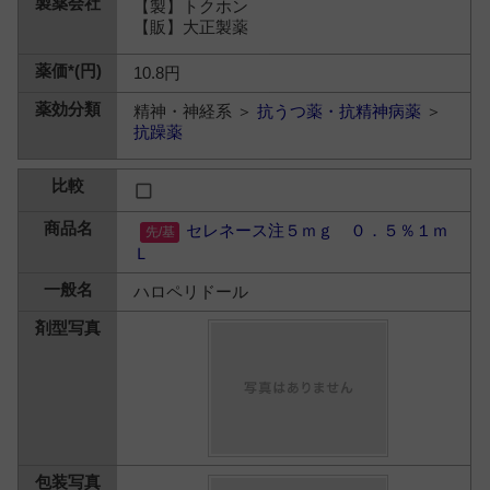
【製】トクホン
【販】大正製薬
10.8円
精神・神経系 ＞
抗うつ薬・抗精神病薬
＞
抗躁薬
セレネース注５ｍｇ ０．５％１ｍ
Ｌ
ハロペリドール