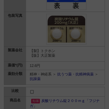
【製】トクホン
【販】大正製薬
12.6円
精神・神経系 ＞
抗うつ薬・抗精神病薬
＞
抗躁薬
炭酸リチウム錠２００ｍｇ「フジナ
ガ」