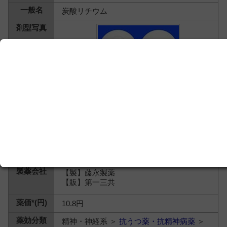
炭酸リチウム
【製】藤永製薬
【販】第一三共
10.8円
精神・神経系 ＞
抗うつ薬・抗精神病薬
＞