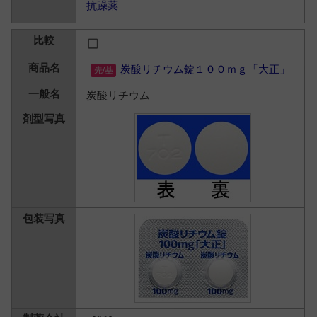
抗躁薬
炭酸リチウム錠１００ｍｇ「大正」
炭酸リチウム