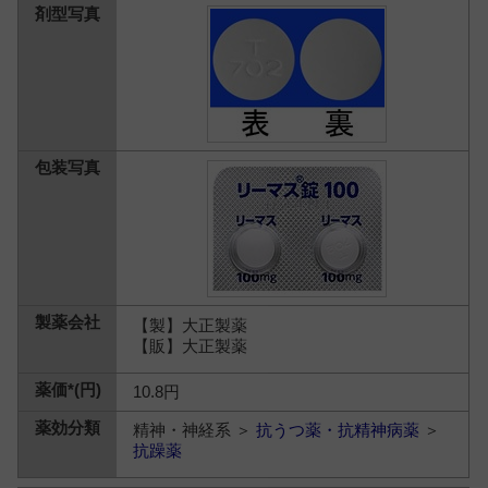
【製】大正製薬
【販】大正製薬
10.8円
精神・神経系 ＞
抗うつ薬・抗精神病薬
＞
抗躁薬