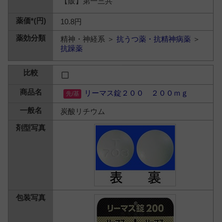
【販】第一三共
10.8円
精神・神経系 ＞
抗うつ薬・抗精神病薬
＞
抗躁薬
リーマス錠２００ ２００ｍｇ
炭酸リチウム