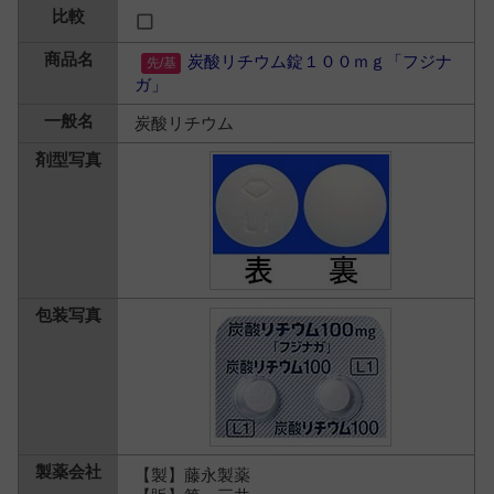
炭酸リチウム錠１００ｍｇ「フジナ
ガ」
炭酸リチウム
【製】藤永製薬