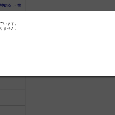
神病薬
＞
抗
ています。
りません。
神病薬
＞
フ
神病薬
＞
抗