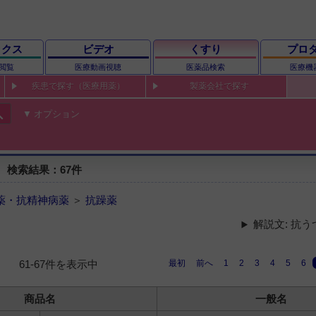
ックス
ビデオ
くすり
プロ
閲覧
医療動画視聴
医薬品検索
医療機
疾患で探す（医療用薬）
製薬会社で探す
ch
オプション
 検索結果：67件
薬・抗精神病薬
＞
抗躁薬
解説文: 抗
最初
前へ
1
2
3
4
5
6
61-67件を表示中
商品名
一般名