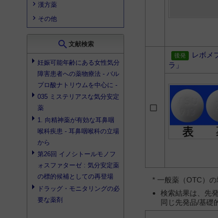
漢方薬
その他
search
文献検索
レボメ
妊娠可能年齢にある女性気分
ラ」
障害患者への薬物療法 - バル
プロ酸ナトリウムを中心に -
035 ミステリアスな気分安定
薬
1. 向精神薬が有効な耳鼻咽
喉科疾患 - 耳鼻咽喉科の立場
から
第26回 イノシトールモノフ
ォスファターゼ : 気分安定薬
の標的候補としての再登場
* 一般薬（OTC
ドラッグ・モニタリングの必
検索結果は、先発
要な薬剤
同じ先発品/基礎