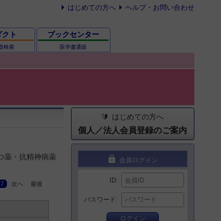
はじめての方へ
ヘルプ・お問い合わせ
ダクト
ブックセンター
器検索
医学書通販
はじめての方へ
個人／法人会員登録のご案内
うつ薬・抗精神病薬
lock
会員ログイン
ID
7
次へ
最後
パスワード
ログイン