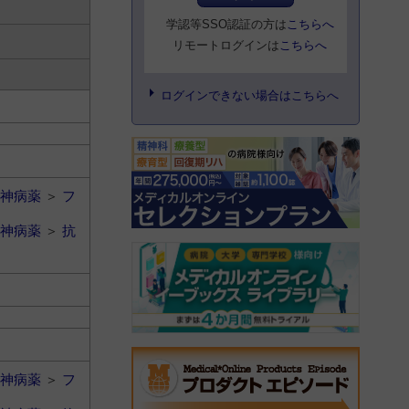
学認等SSO認証の方は
こちらへ
リモートログインは
こちらへ
ログインできない場合はこちらへ
神病薬
＞
フ
神病薬
＞
抗
神病薬
＞
フ