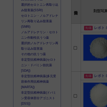
選択的セロトニン再取り込
み阻害薬(SSRI)
剤型写
セロトニン・ノルアドレナ
リン再取り込み阻害薬
(SNRI)
レボト
ノルアドレナリン・セロト
ニン作動性抗うつ薬
選択的ノルアドレナリン再
取り込み阻害薬
その他の抗うつ薬
非定型抗精神病薬(セロト
ニン・ドパミン拮抗薬
[SDA])
レボト
非定型抗精神病薬(多元受
容体作用抗精神病薬
[MARTA])
非定型抗精神病薬(ドパミ
ン受容体部分アゴニスト
[DSS])