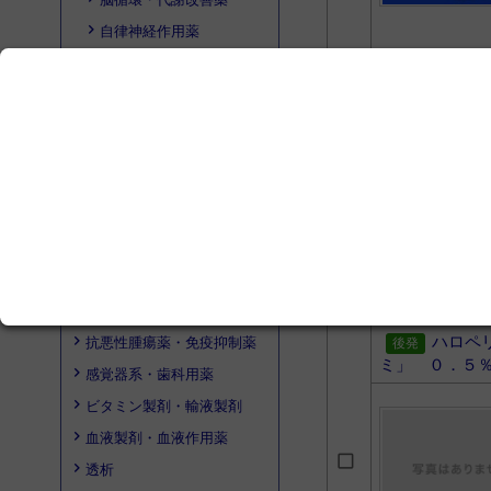
自律神経作用薬
制吐薬
その他
レボト
呼吸器系
抗炎症薬・抗アレルギー薬
消化器系
内分泌・代謝系
泌尿器・生殖器系
感染症治療薬・ワクチン
麻酔薬
ハロペ
抗悪性腫瘍薬・免疫抑制薬
ミ」 ０．５
感覚器系・歯科用薬
ビタミン製剤・輸液製剤
血液製剤・血液作用薬
透析