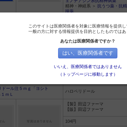
ェノチアジン系抗精神病薬
精神・神経系 ＞
抗うつ薬・抗精
躁薬
ミン散５０％
レボメプロマジンマレイン酸塩
このサイトは医療関係者を対象に医療情報を提供し
一般の方に対する情報提供を目的としたものではあ
【製】田辺ファーマ
【販】田辺ファーマ
あなたは医療関係者ですか？
95.3円
はい、医療関係者です
精神・神経系 ＞
抗うつ薬・抗精
ェノチアジン系抗精神病薬
いいえ、医療関係者ではありません
精神・神経系 ＞
抗うつ薬・抗精
（トップページに移動します）
躁薬
リドール注５ｍｇ「ヨシト
ハロペリドール
％１ｍＬ
【製】田辺ファーマ
【販】田辺ファーマ
104円