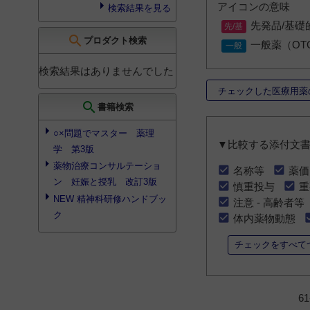
アイコンの意味
検索結果を見る
先発品/基礎
search
プロダクト検索
一般薬（OT
検索結果はありませんでした
チェックした医療用薬
search
書籍検索
○×問題でマスター 薬理
▼比較する添付文
学 第3版
薬物治療コンサルテーショ
名称等
薬価
ン 妊娠と授乳 改訂3版
慎重投与
重
NEW 精神科研修ハンドブッ
注意 - 高齢者等
ク
体内薬物動態
チェックをすべて
6