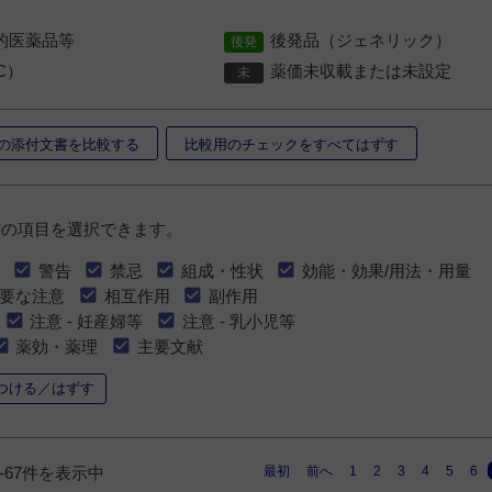
的医薬品等
後発品（ジェネリック）
C）
薬価未収載または未設定
の添付文書を比較する
比較用のチェックをすべてはずす
書の項目を選択できます。
警告
禁忌
組成・性状
効能・効果/用法・用量
要な注意
相互作用
副作用
注意 - 妊産婦等
注意 - 乳小児等
薬効・薬理
主要文献
つける／はずす
最初
前へ
1
2
3
4
5
6
1-67件を表示中