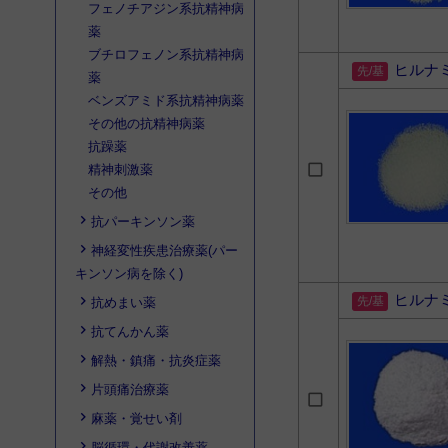
フェノチアジン系抗精神病
薬
ブチロフェノン系抗精神病
ヒルナ
薬
ベンズアミド系抗精神病薬
その他の抗精神病薬
抗躁薬
精神刺激薬
その他
抗パーキンソン薬
神経変性疾患治療薬(パー
キンソン病を除く)
ヒルナ
抗めまい薬
抗てんかん薬
解熱・鎮痛・抗炎症薬
片頭痛治療薬
麻薬・覚せい剤
脳循環・代謝改善薬