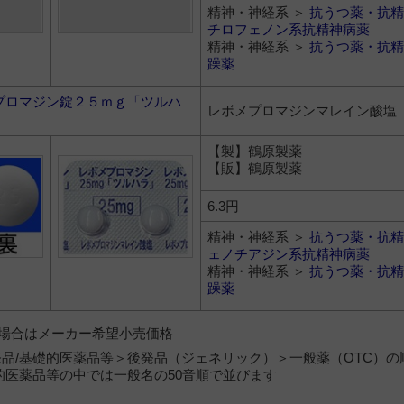
精神・神経系 ＞
抗うつ薬・抗精
チロフェノン系抗精神病薬
精神・神経系 ＞
抗うつ薬・抗精
躁薬
プロマジン錠２５ｍｇ「ツルハ
レボメプロマジンマレイン酸塩
【製】鶴原製薬
【販】鶴原製薬
6.3円
精神・神経系 ＞
抗うつ薬・抗精
ェノチアジン系抗精神病薬
精神・神経系 ＞
抗うつ薬・抗精
躁薬
）の場合はメーカー希望小売価格
品/基礎的医薬品等＞後発品（ジェネリック）＞一般薬（OTC）の
的医薬品等の中では一般名の50音順で並びます