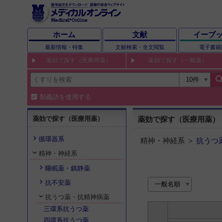
ホーム
文献
イーブ
最新情報・特集
文献検索・全文閲覧
電子書籍
薬効で探す（医療用薬）
薬効で探す（一般薬）
sear
類義語を使用する
薬効で探す（医療用薬）
薬効で探す（医療用薬）
循環器系
精神・神経系 ＞
抗うつ
精神・神経系
睡眠薬・鎮静薬
抗不安薬
抗うつ薬・抗精神病薬
三環系抗うつ薬
四環系抗うつ薬