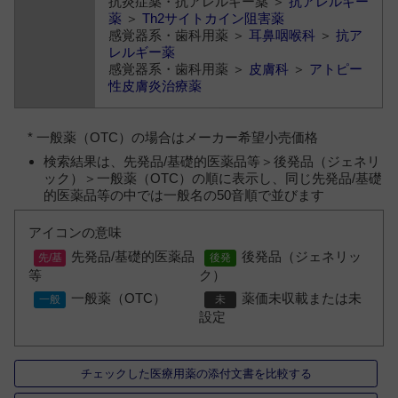
抗炎症薬・抗アレルギー薬 ＞
抗アレルギー
薬
＞
Th2サイトカイン阻害薬
感覚器系・歯科用薬 ＞
耳鼻咽喉科
＞
抗ア
レルギー薬
感覚器系・歯科用薬 ＞
皮膚科
＞
アトピー
性皮膚炎治療薬
* 一般薬（OTC）の場合はメーカー希望小売価格
検索結果は、先発品/基礎的医薬品等＞後発品（ジェネリ
ック）＞一般薬（OTC）の順に表示し、同じ先発品/基礎
的医薬品等の中では一般名の50音順で並びます
アイコンの意味
先発品/基礎的医薬品
後発品（ジェネリッ
等
ク）
一般薬（OTC）
薬価未収載または未
設定
チェックした医療用薬の添付文書を比較する