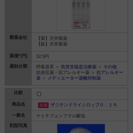
【製】沢井製薬
【販】沢井製薬
32.9円
呼吸器系 ＞
気管支喘息治療薬
＞
その他
抗炎症薬・抗アレルギー薬 ＞
抗アレルギー
薬
＞
メディエーター遊離抑制薬
ザジテンドライシロップ０．１％
ケトチフェンフマル酸塩