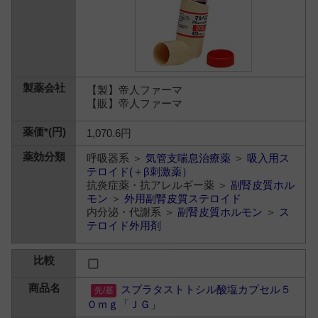
【製】帝人ファーマ
【販】帝人ファーマ
1,070.6円
呼吸器系 ＞
気管支喘息治療薬
＞
吸入用ス
テロイド(＋β刺激薬）
抗炎症薬・抗アレルギー薬 ＞
副腎皮質ホル
モン
＞
外用副腎皮質ステロイド
内分泌・代謝系 ＞
副腎皮質ホルモン
＞
ス
テロイド外用剤
スプラタストトシル酸塩カプセル５
０ｍｇ「ＪＧ」