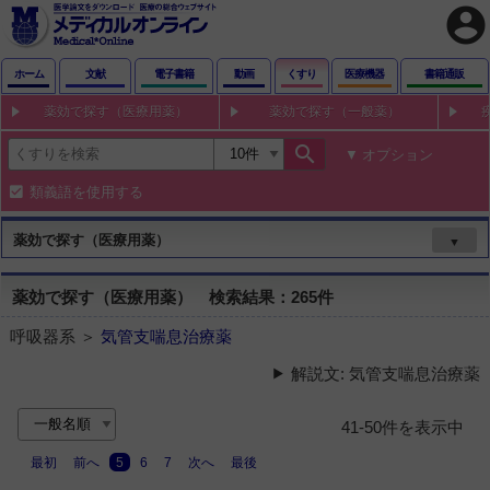
account_circle
ホーム
文献
電子書籍
動画
くすり
医療機器
書籍通販
薬効で探す（医療用薬）
薬効で探す（一般薬）
search
オプション
類義語を使用する
薬効で探す（医療用薬）
▼
薬効で探す（医療用薬） 検索結果：265件
呼吸器系 ＞
気管支喘息治療薬
解説文: 気管支喘息治療薬
41-50件を表示中
最初
前へ
5
6
7
次へ
最後