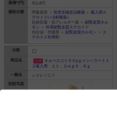
911.8円
呼吸器系 ＞
気管支喘息治療薬
＞
吸入用ス
テロイド(＋β刺激薬）
抗炎症薬・抗アレルギー薬 ＞
副腎皮質ホル
モン
＞
外用副腎皮質ステロイド
内分泌・代謝系 ＞
副腎皮質ホルモン
＞
ス
テロイド外用剤
オルベスコ１００μｇインヘラー１１
２吸入用 １１．２ｍｇ６．６ｇ
シクレソニド