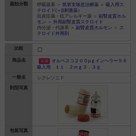
呼吸器系 ＞
気管支喘息治療薬
＞
吸入用ス
テロイド(＋β刺激薬）
抗炎症薬・抗アレルギー薬 ＞
副腎皮質ホル
モン
＞
外用副腎皮質ステロイド
内分泌・代謝系 ＞
副腎皮質ホルモン
＞
ス
テロイド外用剤
オルベスコ２００μｇインヘラー５６
吸入用 １１．２ｍｇ３．３ｇ
シクレソニド