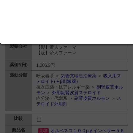
【製】帝人ファーマ
【販】帝人ファーマ
1,206.3円
呼吸器系 ＞
気管支喘息治療薬
＞
吸入用ス
テロイド(＋β刺激薬）
抗炎症薬・抗アレルギー薬 ＞
副腎皮質ホル
モン
＞
外用副腎皮質ステロイド
内分泌・代謝系 ＞
副腎皮質ホルモン
＞
ス
テロイド外用剤
オルベスコ１００μｇインヘラー５６