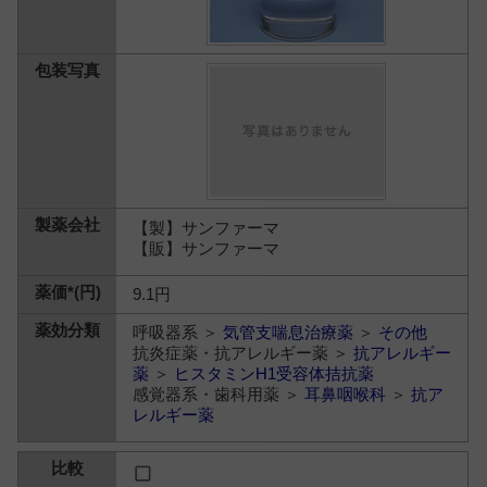
【製】サンファーマ
【販】サンファーマ
9.1円
呼吸器系 ＞
気管支喘息治療薬
＞
その他
抗炎症薬・抗アレルギー薬 ＞
抗アレルギー
薬
＞
ヒスタミンH1受容体拮抗薬
感覚器系・歯科用薬 ＞
耳鼻咽喉科
＞
抗ア
レルギー薬