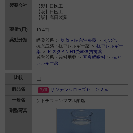
【製】日医工
【販】日医工
【販】高田製薬
13.4円
呼吸器系 ＞
気管支喘息治療薬
＞
その他
抗炎症薬・抗アレルギー薬 ＞
抗アレルギー
薬
＞
ヒスタミンH1受容体拮抗薬
感覚器系・歯科用薬 ＞
耳鼻咽喉科
＞
抗ア
レルギー薬
ザジテンシロップ０．０２％
ケトチフェンフマル酸塩