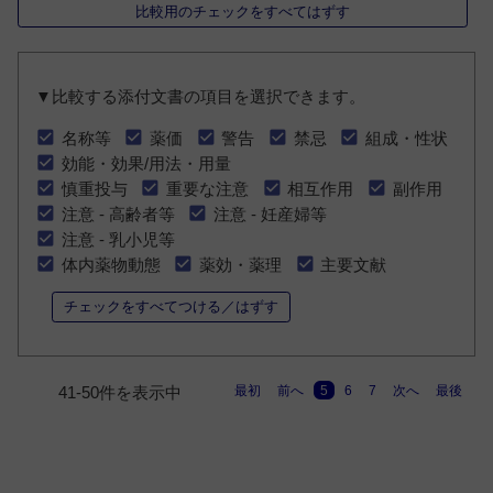
比較用のチェックをすべてはずす
▼比較する添付文書の項目を選択できます。
名称等
薬価
警告
禁忌
組成・性状
効能・効果/用法・用量
慎重投与
重要な注意
相互作用
副作用
注意 - 高齢者等
注意 - 妊産婦等
注意 - 乳小児等
体内薬物動態
薬効・薬理
主要文献
チェックをすべてつける／はずす
最初
前へ
5
6
7
次へ
最後
41-50件を表示中