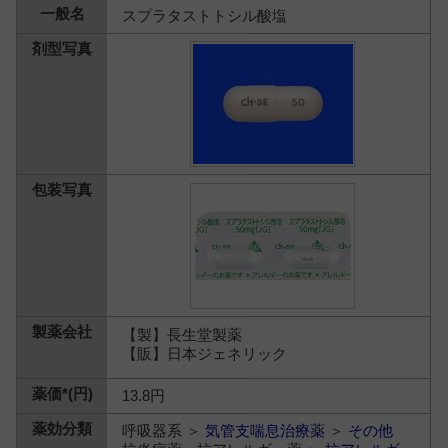
スプラタストトシル酸塩
【製】長生堂製薬
【販】日本ジェネリック
13.8円
呼吸器系 ＞
気管支喘息治療薬
＞
その他