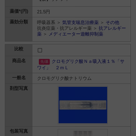
21.5円
呼吸器系 ＞
気管支喘息治療薬
＞
その他
抗炎症薬・抗アレルギー薬 ＞
抗アレルギー
薬
＞
メディエーター遊離抑制薬
クロモグリク酸Ｎａ吸入液１％「サ
ワイ」 ２ｍＬ
クロモグリク酸ナトリウム