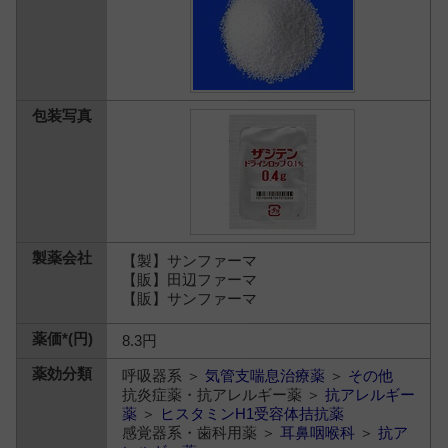
【製】サンファーマ
【販】田辺ファーマ
【販】サンファーマ
8.3円
呼吸器系 ＞
気管支喘息治療薬
＞
その他
抗炎症薬・抗アレルギー薬 ＞
抗アレルギー
薬
＞
ヒスタミンH1受容体拮抗薬
感覚器系・歯科用薬 ＞
耳鼻咽喉科
＞
抗ア